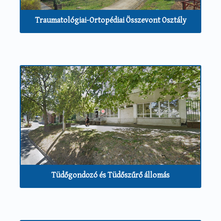
Traumatológiai-Ortopédiai Összevont Osztály
Tüdőgondozó és Tüdőszűrő állomás