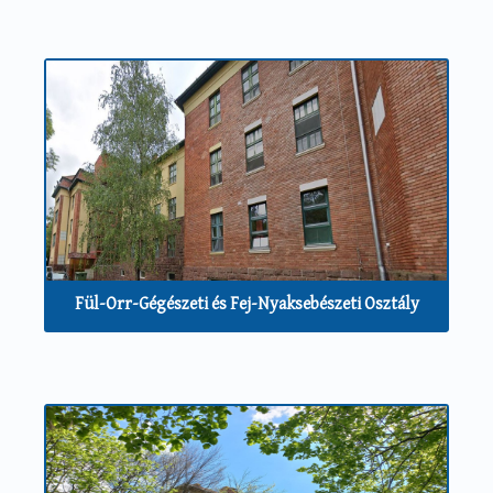
Fül-Orr-Gégészeti és Fej-Nyaksebészeti Osztály