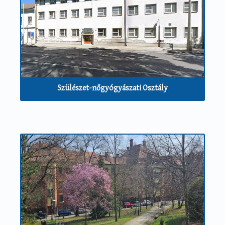
Szülészet-nőgyógyászati Osztály