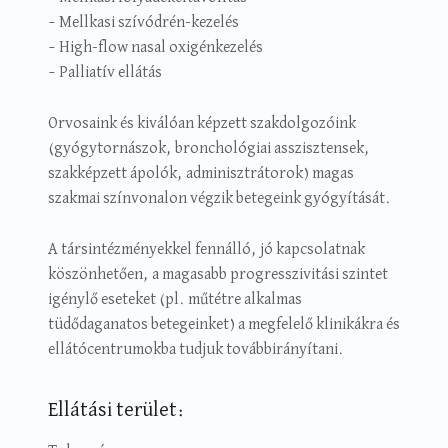
– Mellkasi szívódrén-kezelés
– High-flow nasal oxigénkezelés
– Palliatív ellátás
Orvosaink és kiválóan képzett szakdolgozóink
(gyógytornászok, bronchológiai asszisztensek,
szakképzett ápolók, adminisztrátorok) magas
szakmai színvonalon végzik betegeink gyógyítását.
A társintézményekkel fennálló, jó kapcsolatnak
köszönhetően, a magasabb progresszivitási szintet
igénylő eseteket (pl. műtétre alkalmas
tüdődaganatos betegeinket) a megfelelő klinikákra és
ellátócentrumokba tudjuk továbbirányítani.
Ellátási terület: