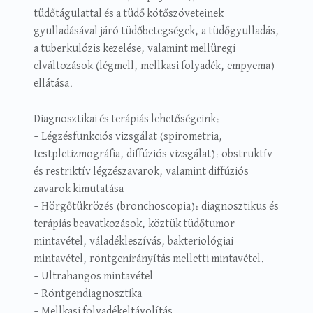
tüdőtágulattal és a tüdő kötőszöveteinek
gyulladásával járó tüdőbetegségek, a tüdőgyulladás,
a tuberkulózis kezelése, valamint mellüregi
elváltozások (légmell, mellkasi folyadék, empyema)
ellátása.
Diagnosztikai és terápiás lehetőségeink:
– Légzésfunkciós vizsgálat (spirometria,
testpletizmográfia, diffúziós vizsgálat): obstruktív
és restriktív légzészavarok, valamint diffúziós
zavarok kimutatása
– Hörgőtükrözés (bronchoscopia): diagnosztikus és
terápiás beavatkozások, köztük tüdőtumor-
mintavétel, váladékleszívás, bakteriológiai
mintavétel, röntgenirányítás melletti mintavétel.
– Ultrahangos mintavétel
– Röntgendiagnosztika
– Mellkasi folyadékeltávolítás