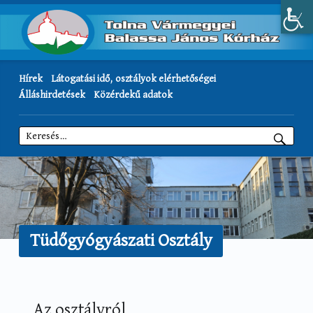
Hírek
Látogatási idő, osztályok elérhetőségei
Álláshirdetések
Közérdekű adatok
Keresés:
Tüdőgyógyászati Osztály
Az osztályról