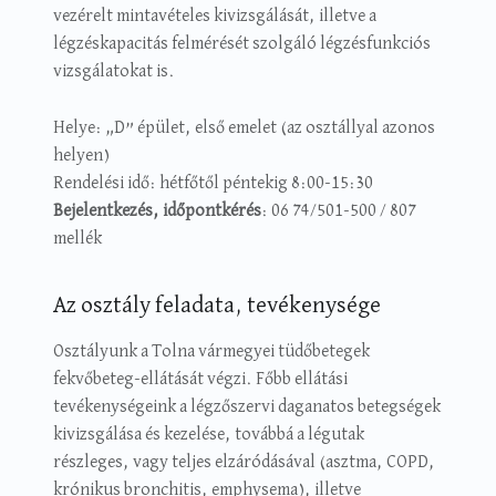
vezérelt mintavételes kivizsgálását, illetve a
légzéskapacitás felmérését szolgáló légzésfunkciós
vizsgálatokat is.
Helye: „D” épület, első emelet (az osztállyal azonos
helyen)
Rendelési idő: hétfőtől péntekig 8:00-15:30
Bejelentkezés, időpontkérés
: 06 74/501-500 / 807
mellék
Az osztály feladata, tevékenysége
Osztályunk a Tolna vármegyei tüdőbetegek
fekvőbeteg-ellátását végzi. Főbb ellátási
tevékenységeink a légzőszervi daganatos betegségek
kivizsgálása és kezelése, továbbá a légutak
részleges, vagy teljes elzáródásával (asztma, COPD,
krónikus bronchitis, emphysema), illetve