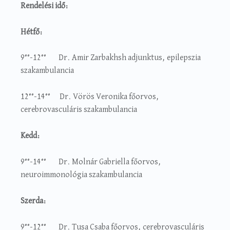
Rendelési idő:
Hétfő:
9°°-12°°
Dr. Amir Zarbakhsh adjunktus, epilepszia
szakambulancia
12°°-14°°
Dr. Vörös Veronika főorvos,
cerebrovasculáris szakambulancia
Kedd:
9°°-14°° Dr. Molnár Gabriella főorvos,
neuroimmonológia szakambulancia
Szerda:
9°°-12°° Dr. Tusa Csaba főorvos, cerebrovasculáris