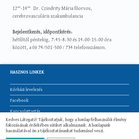
12°°-14°° Dr. Czindrity Mária főorvos,
cerebrovasculáris szakambulancia
Bejelentkezés, időpontkérés:
hétfőtől péntekig, 7:45-8:30 és 14:00-15:00 óra
között, a 06 74/501-500 / 734 telefonszámon.
HASZNOS LINKEK
Kórházi levelezés
Facebook
Kapcsolattartás
Kedves Látogató! Tájékoztatjuk, hogy a honlap felhasználói élmény
Akadálymentesítési nyilatkozat
fokozásának érdekében sütiket alkalmazunk. A honlapunk
használatával ön a tájékoztatásunkat tudomásul veszi.