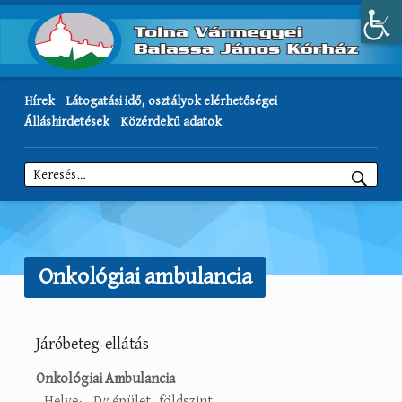
Hírek
Látogatási idő, osztályok elérhetőségei
Álláshirdetések
Közérdekű adatok
Keresés:
Onkológiai ambulancia
Járóbeteg-ellátás
Onkológiai Ambulancia
Helye: „D” épület, földszint