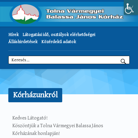
Hírek
Látogatási idő, osztályok elérhetőségei
Álláshirdetések
Közérdekű adatok
Keresés:
Kórházunkról
Kedves Látogató!
Köszöntjük a Tolna Vármegyei Balassa János
Kórházának honlapján!