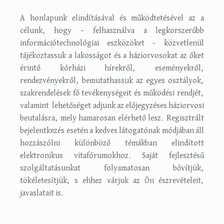
A honlapunk elindításával és működtetésével az a
célunk, hogy – felhasználva a legkorszerűbb
információtechnológiai eszközöket – közvetlenül
tájékoztassuk a lakosságot és a háziorvosokat az őket
érintő kórházi hírekről, eseményekről,
rendezvényekről, bemutathassuk az egyes osztályok,
szakrendelések fő tevékenységeit és működési rendjét,
valamint lehetőséget adjunk az előjegyzéses háziorvosi
beutalásra, mely hamarosan elérhető lesz. Regisztrált
bejelentkezés esetén a kedves látogatónak módjában áll
hozzászólni különböző témákban elindított
elektronikus vitafórumokhoz. Saját fejlesztésű
szolgáltatásunkat folyamatosan bővítjük,
tökéletesítjük, s ehhez várjuk az Ön észrevételeit,
javaslatait is.