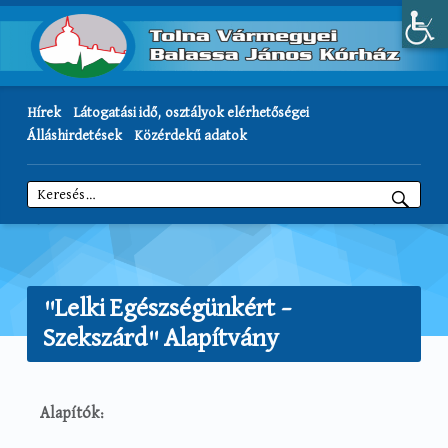
Hírek
Látogatási idő, osztályok elérhetőségei
Álláshirdetések
Közérdekű adatok
Keresés:
"Lelki Egészségünkért –
Szekszárd" Alapítvány
Alapítók: