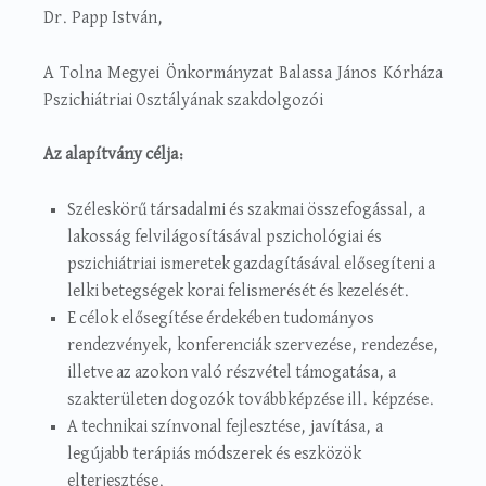
Dr. Papp István,
A Tolna Megyei Önkormányzat Balassa János Kórháza
Pszichiátriai Osztályának szakdolgozói
Az alapítvány célja:
Széleskörű társadalmi és szakmai összefogással, a
lakosság felvilágosításával pszichológiai és
pszichiátriai ismeretek gazdagításával elősegíteni a
lelki betegségek korai felismerését és kezelését.
E célok elősegítése érdekében tudományos
rendezvények, konferenciák szervezése, rendezése,
illetve az azokon való részvétel támogatása, a
szakterületen dogozók továbbképzése ill. képzése.
A technikai színvonal fejlesztése, javítása, a
legújabb terápiás módszerek és eszközök
elterjesztése.