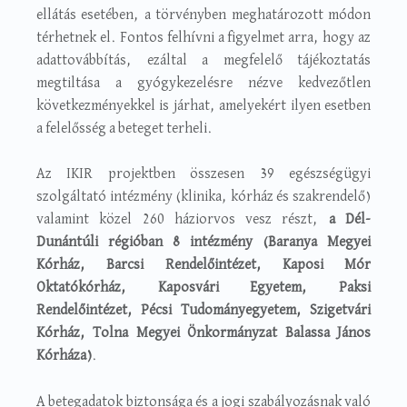
ellátás esetében, a törvényben meghatározott módon
térhetnek el. Fontos felhívni a figyelmet arra, hogy az
adattovábbítás, ezáltal a megfelelő tájékoztatás
megtiltása a gyógykezelésre nézve kedvezőtlen
következményekkel is járhat, amelyekért ilyen esetben
a felelősség a beteget terheli.
Az IKIR projektben összesen 39 egészségügyi
szolgáltató intézmény (klinika, kórház és szakrendelő)
valamint közel 260 háziorvos vesz részt,
a Dél-
Dunántúli régióban 8 intézmény (Baranya Megyei
Kórház, Barcsi Rendelőintézet, Kaposi Mór
Oktatókórház, Kaposvári Egyetem, Paksi
Rendelőintézet, Pécsi Tudományegyetem, Szigetvári
Kórház, Tolna Megyei Önkormányzat Balassa János
Kórháza)
.
A betegadatok biztonsága és a jogi szabályozásnak való