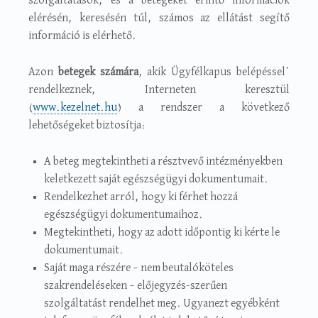
szolgáltatások, és a betegeket érintő információk
elérésén, keresésén túl, számos az ellátást segítő
információ is elérhető.
Azon
betegek számára
, akik Ügyfélkapus belépéssel*
rendelkeznek, Interneten keresztül
(
www.kezelnet.hu
) a rendszer a következő
lehetőségeket biztosítja:
A beteg megtekintheti a résztvevő intézményekben
keletkezett saját egészségügyi dokumentumait.
Rendelkezhet arról, hogy ki férhet hozzá
egészségügyi dokumentumaihoz.
Megtekintheti, hogy az adott időpontig ki kérte le
dokumentumait.
Saját maga részére – nem beutalóköteles
szakrendeléseken – előjegyzés-szerűen
szolgáltatást rendelhet meg. Ugyanezt egyébként