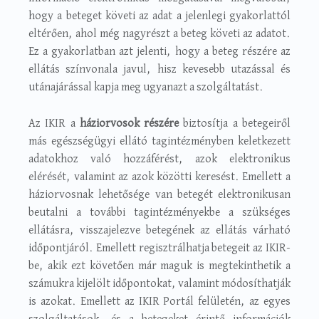
hogy a beteget követi az adat a jelenlegi gyakorlattól
eltérően, ahol még nagyrészt a beteg követi az adatot.
Ez a gyakorlatban azt jelenti, hogy a beteg részére az
ellátás színvonala javul, hisz kevesebb utazással és
utánajárással kapja meg ugyanazt a szolgáltatást.
Az IKIR a
háziorvosok részére
biztosítja a betegeiről
más egészségügyi ellátó tagintézményben keletkezett
adatokhoz való hozzáférést, azok elektronikus
elérését, valamint az azok közötti keresést. Emellett a
háziorvosnak lehetősége van betegét elektronikusan
beutalni a további tagintézményekbe a szükséges
ellátásra, visszajelezve betegének az ellátás várható
időpontjáról. Emellett regisztrálhatja betegeit az IKIR-
be, akik ezt követően már maguk is megtekinthetik a
számukra kijelölt időpontokat, valamint módosíthatják
is azokat. Emellett az IKIR Portál felületén, az egyes