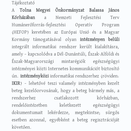
Tájékoztató
A
Tolna Megyei Önkormányzat Balassa János
Kórházában
a Nemzeti Fejlesztési Terv
Humánerőforrás-fejlesztési Operatív Program
(HEFOP) keretében az Európai Unió és a Magyar
Kormány támogatásával olyan
intézményen belüli
integrált informatikai rendszer került kialakításra,
amely – kapcsolódva a Dél-Dunántúli, Észak-Alföldi és
Észak-Magyarországi mintarégiók egészségügyi
intézményei közti Internetes kommunikációt biztosító
ún.
intézményközi
informatikai rendszerhez (röviden:
IKIR
) – lehetővé teszi valamely intézményben kezelt
beteg kezelőorvosának, hogy a beteg bármely más, a
rendszerhez csatlakozott kórházban,
rendelőintézetben keletkezett egészségügyi
dokumentumait lekérdezze, megtekintse; sürgős
esetben azonnal, egyébként a beteg regisztrációját
követően.