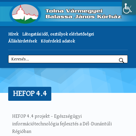
Hírek
Látogatási idő, osztályok elérhetőségei
Álláshirdetések
Közérdekű adatok
Keresés:
HEFOP 4.4
HEFOP 4.4 projekt – Egészségügyi
információtechnológia fejlesztés a Dél-Dunántúli
Régióban