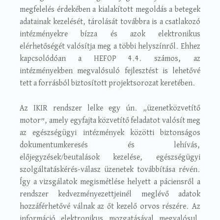
megfelelés érdekében a kialakított megoldás a betegek
adatainak kezelését, tárolását továbbra is a csatlakozó
intézményekre bízza és azok elektronikus
elérhetőségét valósítja meg a többi helyszínről. Ehhez
kapcsolódóan a HEFOP 4.4. számos, az
intézményekben megvalósuló fejlesztést is lehetővé
tett a forrásból biztosított projektsorozat keretében.
Az IKIR rendszer lelke egy ún. „üzenetközvetítő
motor”, amely egyfajta közvetítő feladatot valósít meg
az egészségügyi intézmények közötti biztonságos
dokumentumkeresés és lehívás,
előjegyzések/beutalások kezelése, egészségügyi
szolgáltatáskérés-válasz üzenetek továbbítása révén.
Így a vizsgálatok megismétlése helyett a páciensről a
rendszer kedvezményezettjeinél meglévő adatok
hozzáférhetővé válnak az őt kezelő orvos részére. Az
információ elektronikus mozgatásával megvalósul,