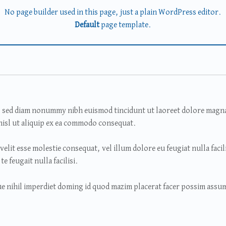
No page builder used in this page, just a plain WordPress editor.
Default
page template.
t, sed diam nonummy nibh euismod tincidunt ut laoreet dolore magna
nisl ut aliquip ex ea commodo consequat.
elit esse molestie consequat, vel illum dolore eu feugiat nulla facil
e feugait nulla facilisi.
e nihil imperdiet doming id quod mazim placerat facer possim assu