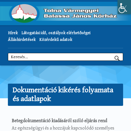
Hírek
Látogatási idő, osztályok elérhetőségei
Álláshirdetések
Közérdekű adatok
Keresés:
Dokumentáció kikérés folyamata
és adatlapok
Betegdokumentáció kiadásáról szóló eljárás rend
Az egészségügyi és a hozzájuk kapcsolódó személyes