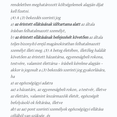
rendeletben meghatározott költségelemek alapján díjat
kell fizetni.
(4) A (3) bekezdés szerinti jog
a)
az érintett ellátásának időtartama alatt
az általa
írásban felhatalmazott személyt,
b)
az érintett ellátásának befejezését követően
az általa
teljes bizonyító erejű magánokiratban felhatalmazott
személyt illeti meg.(5) A beteg életében, illetőleg halálát
követően az érintett házastársa, egyeneságbeli rokona,
testvére, valamint élettársa – írásbeli kérelme alapján –
akkor is jogosult a (3) bekezdés szerinti jog gyakorlására,
ha
a) az egészségügyi adatra
aa) a házastárs, az egyeneságbeli rokon, a testvér, illetve
az élettárs, valamint leszármazóik életét, egészségét
befolyásoló ok feltárása, illetve
ab) az aa) pont szerinti személyek egészségügyi ellátása
céljából van szükség, és