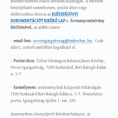
Minden esetben írásos kérelem szükséges. A kérelem
benyújtható személyesen, postai úton vagy
elektronikus úton is az
EGÉSZSÉGÜGYI
DOKUMENTÁCIÓT KIKÉRŐ LAP
c. formanyomtatvány
kitöltésével
, az alábbi címre:
–
email-ben
:
orvosigazgatosag@tmkorhaz.hu
. Csak
aláírt, csatolt melléklet fogadható el.
–
Postai úton
: Tolna Vármegyei Balassa János Kórház,
Orvos Igazgatóság. 7100 Szekszárd, Béri Balogh Ádám
u. 5-7.
–
Személyesen
: intézményünk Központi titkárságán
7100 Szekszárd Béri Balogh Ádám u. 5-7. Wesselényi
porta, Igazgatóság épület 1. em. 105.
Amennyiben a benyújtott Kérelem hiányos, az