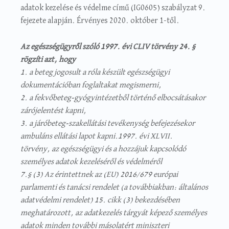
adatok kezelése és védelme című (IG0605) szabályzat 9.
fejezete alapján. Érvényes 2020. október 1-től.
Az egészségügyről szóló 1997. évi CLIV törvény 24. §
rögzíti azt, hogy
1. a beteg jogosult a róla készült egészségügyi
dokumentációban foglaltakat megismerni,
2. a fekvőbeteg-gyógyintézetből történő elbocsátásakor
zárójelentést kapni,
3. a járóbeteg-szakellátási tevékenység befejezésekor
ambuláns ellátási lapot kapni.1997. évi XLVII.
törvény, az egészségügyi és a hozzájuk kapcsolódó
személyes adatok kezeléséről és védelméről
7.§ (3) Az érintettnek az (EU) 2016/679 európai
parlamenti és tanácsi rendelet (a továbbiakban: általános
adatvédelmi rendelet) 15. cikk (3) bekezdésében
meghatározott, az adatkezelés tárgyát képező személyes
adatok minden további másolatért miniszteri