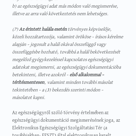
b) az egészségügyi adat más módon való megismerése,
illetve az arra való következtetés nem lehetséges.
(7)
Az érintett halála esetén
törvényes képviselője,
közeli hozzátartozója, valamint örököse – írásos kérelme
alapján – jogosult a halál okával összefüggő vagy
összefüggésbe hozható, továbbá a halál bekövetkezését
megelőző gyógykezeléssel kapcsolatos egészségügyi
adatokat megismerni, az egészségügyi dokumentációba
betekinteni, illetve azokról –
első alkalommal –
térítésmentesen
, valamint minden további másolat
tekintetében – a (3) bekezdés szerinti módon –
másolatot kapni.
Az egészségügyről szóló törvény értelmében az
egészségügyi dokumentáció megismerésének joga, az
Elektronikus Egészségügyi Szolgáltatási Tér (a
továbbiakban: EESZT) által elektronikusan kezelt