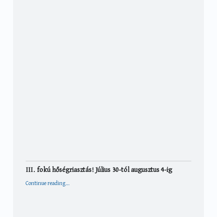
III. fokú hőségriasztás! Július 30-tól augusztus 4-ig
“III. fokú hőségriasztás! Július 30-tól augusztus 4-ig”
Continue reading
…