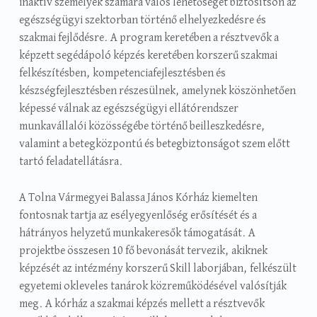
inaktív személyek számára valós lehetőséget biztosítson az
egészségügyi szektorban történő elhelyezkedésre és
szakmai fejlődésre. A program keretében a résztvevők a
képzett segédápoló képzés keretében korszerű szakmai
felkészítésben, kompetenciafejlesztésben és
készségfejlesztésben részesülnek, amelynek köszönhetően
képessé válnak az egészségügyi ellátórendszer
munkavállalói közösségébe történő beilleszkedésre,
valamint a betegközpontú és betegbiztonságot szem előtt
tartó feladatellátásra.
A Tolna Vármegyei Balassa János Kórház kiemelten
fontosnak tartja az esélyegyenlőség erősítését és a
hátrányos helyzetű munkakeresők támogatását. A
projektbe összesen 10 fő bevonását tervezik, akiknek
képzését az intézmény korszerű Skill laborjában, felkészült
egyetemi okleveles tanárok közreműködésével valósítják
meg. A kórház a szakmai képzés mellett a résztvevők