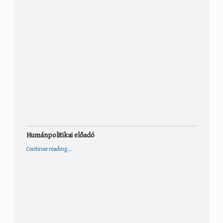
Humánpolitikai előadó
“Humánpolitikai előadó”
Continue reading
…