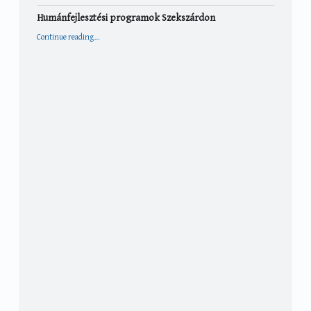
Humánfejlesztési programok Szekszárdon
“Humánfejlesztési programok Szekszárdon”
Continue reading
…