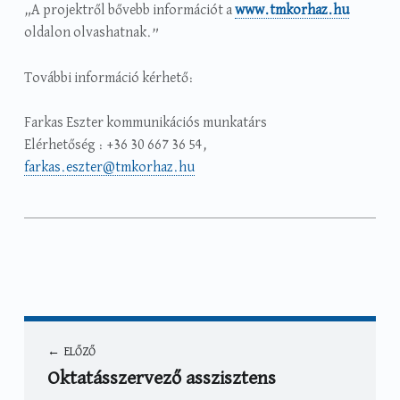
„A projektről bővebb információt a
www.tmkorhaz.hu
oldalon olvashatnak.”
További információ kérhető:
Farkas Eszter kommunikációs munkatárs
Elérhetőség : +36 30 667 36 54,
farkas.eszter@tmkorhaz.hu
Categorized in:
Written by:
Hírek
,
Sajtóközlemény
Mautner Márta
Bejegyzés navigáció
ELŐZŐ
Oktatásszervező asszisztens