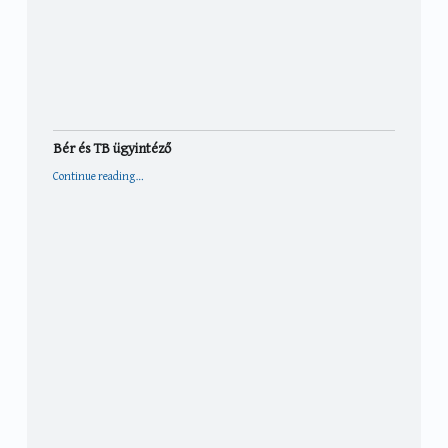
Bér és TB ügyintéző
“Bér és TB ügyintéző”
Continue reading
…