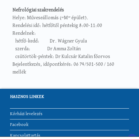
Nefrológiai szakrendelés
Helye: Műveseállomás (“M” épület).
Rendelési idő: hétfőtől péntekig 8:00-11:00
Rendelnek:
hétfő-kedd: Dr. Wágner Gyula
szerda: Dr Amma Zoltán
csütörtök-péntek: Dr Kulcsár Katalin főorvos
Bejelentkezés, időpontkérés: 06 74/501-500 / 160
mellék
HASZNOS LINKEK
Kórházi levelezés
Facebook
Kapcsolattartás