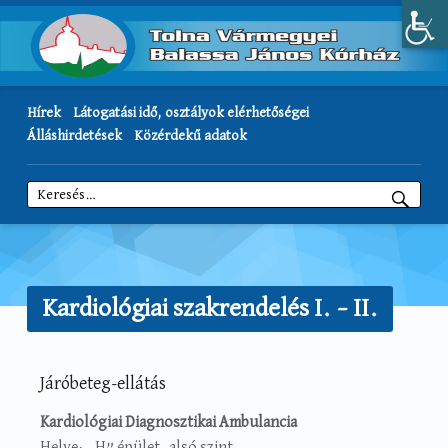
Hírek
Látogatási idő, osztályok elérhetőségei
Álláshirdetések
Közérdekű adatok
Keresés:
Kardiológiai szakrendelés I. – II.
Járóbeteg-ellátás
Kardiológiai Diagnosztikai Ambulancia
Helye: „H” épület, alsó szint