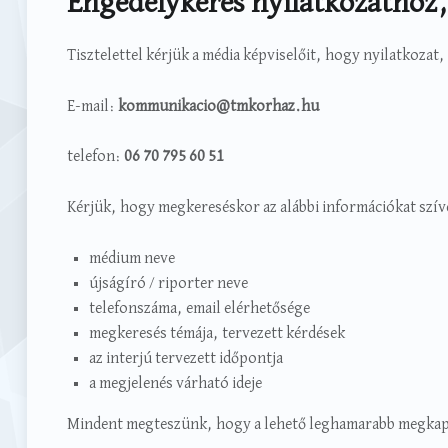
Engedélykérés nyilatkozathoz,
Tisztelettel kérjük a média képviselőit, hogy nyilatkozat
E-mail:
kommunikacio@tmkorhaz.hu
telefon:
06 70 795 60 51
Kérjük, hogy megkereséskor az alábbi információkat szí
médium neve
újságíró / riporter neve
telefonszáma, email elérhetősége
megkeresés témája, tervezett kérdések
az interjú tervezett időpontja
a megjelenés várható ideje
Mindent megteszünk, hogy a lehető leghamarabb megkapjá