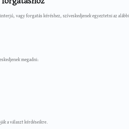
 forgatáshoz
, interjú, vagy forgatás kéréshez, szíveskedjenek egyeztetni az alább
veskedjenek megadni:
k a választ kérdéseikre.