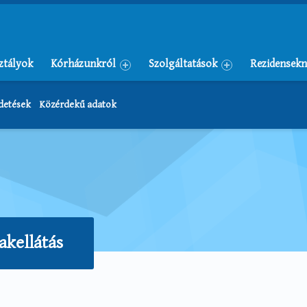
ztályok
Kórházunkról
Szolgáltatások
Rezidensekn
rdetések
Közérdekű adatok
akellátás