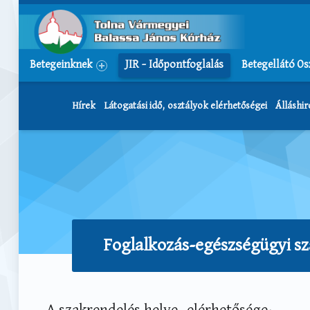
Tolna Vármegyei Balassa János Kórház
Betegeinknek
JIR – Időpontfoglalás
Betegellátó Os
Hírek
Látogatási idő, osztályok elérhetőségei
Álláshi
Foglalkozás-egészségügyi sz
A szakrendelés helye, elérhetősége: