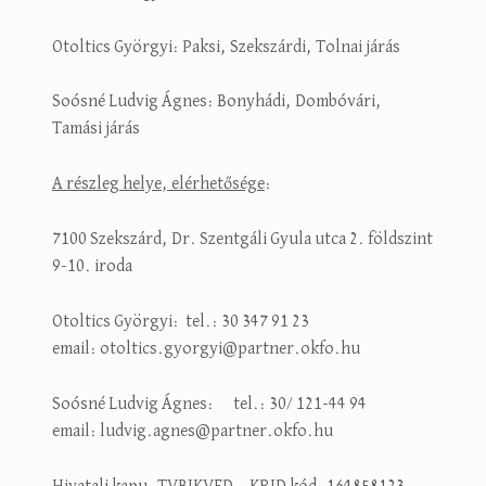
Otoltics Györgyi: Paksi, Szekszárdi, Tolnai járás
Soósné Ludvig Ágnes: Bonyhádi, Dombóvári,
Tamási járás
A részleg helye, elérhetősége
:
7100 Szekszárd, Dr. Szentgáli Gyula utca 2. földszint
9-10. iroda
Otoltics Györgyi: tel.: 30 347 91 23
email: otoltics.gyorgyi@partner.okfo.hu
Soósné Ludvig Ágnes: tel.: 30/ 121-44 94
email: ludvig.agnes@partner.okfo.hu