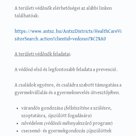
A területi védőnők elérhetőségei az alábbi linken
találhatóak:
https://www.antsz.hu/AntszDistricts/HealthCareVi
sitorSearch.action?clientid=vedonoi?%C2%A0
A területi védőnők feladatai
:
A védőnő első és legfontosabb feladata a prevenció.
A családok egyénre, és családra szabott támogatása a
gyermekvállalás és a gyermeknevelés útvesztőjében.
várandós gondozása (felkészítése a szülésre,
szoptatásra, újszülött fogadására)
nővédelem (védőnői méhnyakszűrő program)
csecsemő- és gyermekgondozás (újszülöttek