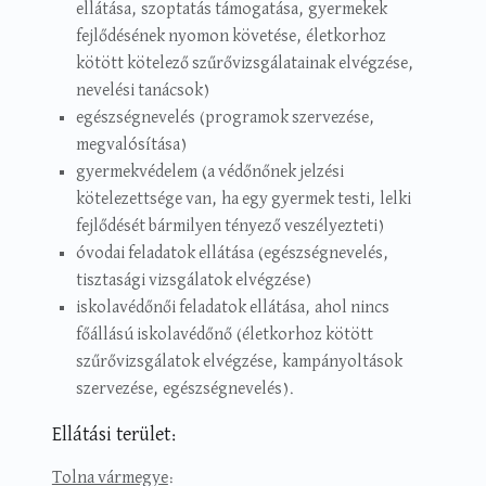
ellátása, szoptatás támogatása, gyermekek
fejlődésének nyomon követése, életkorhoz
kötött kötelező szűrővizsgálatainak elvégzése,
nevelési tanácsok)
egészségnevelés (programok szervezése,
megvalósítása)
gyermekvédelem (a védőnőnek jelzési
kötelezettsége van, ha egy gyermek testi, lelki
fejlődését bármilyen tényező veszélyezteti)
óvodai feladatok ellátása (egészségnevelés,
tisztasági vizsgálatok elvégzése)
iskolavédőnői feladatok ellátása, ahol nincs
főállású iskolavédőnő (életkorhoz kötött
szűrővizsgálatok elvégzése, kampányoltások
szervezése, egészségnevelés).
Ellátási terület:
Tolna vármegye
: