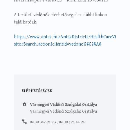
Hivatali kapu: TVBJKVED KRID kód: 164858123
A területi védőnők elérhetőségei az alábbi linken
találhatóak:
https://www.antsz.hu/AntszDistricts/HealthCareVi
sitorSearch.action?clientid=vedonoi?%C2%A0
ELÉRHETŐSÉGEK
Vármegyei Védőnői Szolgálat Osztálya
Vármegyei Védőnői Szolgálat Osztálya
Vármegyei Védőnői Szolgálat Osztálya
06 30 347 91 23 , 06 30 121 44 94