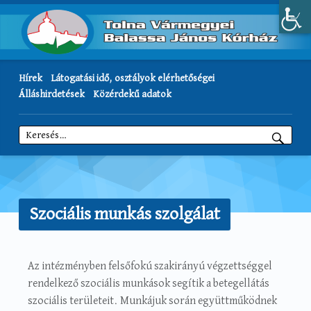
Hírek
Látogatási idő, osztályok elérhetőségei
Álláshirdetések
Közérdekű adatok
Keresés:
Szociális munkás szolgálat
Az intézményben felsőfokú szakirányú végzettséggel
rendelkező szociális munkások segítik a betegellátás
szociális területeit. Munkájuk során együttműködnek