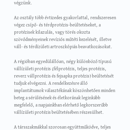
végzünk.
Az osztály több évtizedes gyakorlattal, rendszeresen
végez csípő- és térdprotézis-beültetéseket, a
protézisek kilazulás, vagy törés okozta
szövődményeinek revíziós műtéti kezelését, illetve
váll- és térdízületi artroszkópiás beavatkozásokat.
A régióban egyedülállóan, négy különböző típusú
vállízületi protézis (félprotézis, teljes protézis,
reverz vállprotézis és fejsapka protézis) beültetését
tudjuk elvégezni. A rendelkezésre álló
implantátumok választékának köszönhetően minden
beteg a sérülésének és életkorának leginkább
megfelelő, a napjainkban elérhető legkorszerűbb
vállízületi protézis beültetésében részesülhet.
A társszakmákkal szorosan együttműködve, teljes