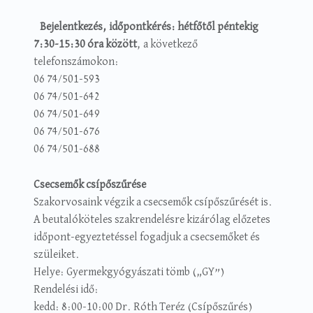
Bejelentkezés, időpontkérés:
h
étfőtől péntekig
7:30-15:30 óra között
, a következő
telefonszámokon:
06 74/501-593
06 74/501-642
06 74/501-649
06 74/501-676
06 74/501-688
Csecsemők csípőszűrése
Szakorvosaink végzik a csecsemők csípőszűrését is.
A beutalóköteles szakrendelésre kizárólag előzetes
időpont-egyeztetéssel fogadjuk a csecsemőket és
szüleiket.
Helye: Gyermekgyógyászati tömb („GY”)
Rendelési idő:
kedd: 8:00-10:00 Dr. Róth Teréz (Csípőszűrés)