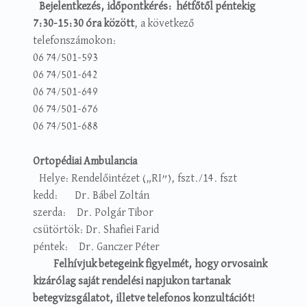
Bejelentkezés, időpontkérés:
h
étfőtől péntekig
7:30-15:30 óra között
, a következő
telefonszámokon:
06 74/501-593
06 74/501-642
06 74/501-649
06 74/501-676
06 74/501-688
Ortopédiai Ambulancia
Helye: Rendelőintézet („RI”), fszt./14. fszt
kedd: Dr. Bábel Zoltán
szerda: Dr. Polgár Tibor
csütörtök: Dr. Shafiei Farid
péntek: Dr. Ganczer Péter
Felhívjuk betegeink figyelmét, hogy orvosaink
kizárólag saját rendelési napjukon tartanak
betegvizsgálatot, illetve telefonos konzultációt!