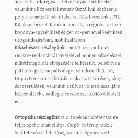
az I. és II. fokú égési, illetve fagyási sérüléseket,
valamint a Központi Intenzív Osztállyal közösen a
polytraumatizált sérülteket is. Részt veszünk a PTE
KK Idegsebészeti Klinikán operált, a régióba tartozó
koponya–agysérültek és gerinc–gerincvelő sérültek
utógondozásában, mobilizálásban.
Kézsebészeti részlegünk
a műtéti visszaültetés
(makro-replantáció) kivételével minden kézsebészeti
műtéti megoldás elvégzésére felkészült, beleértve a
pattanó ujjak, carpalis alagút szindrómák (CTS),
Dupuytren-kontraktúrák, sajkacsont törések, ideg-
és ínsérülések, valamint a súlyos roncsolással járó
kézsérülések elsődleges és rekonstrukciós ellátását
is
Ortopédia részlegünk
az ortopédiai műtétek szinte
teljes spektrumát ellátja. Csípő- és térdprotézis
beültetéseknél lehetőség szerint, úgynevezett