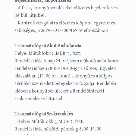
Bejelentkezés, időpontkérés
:
– A friss, könnyű sérüléseket előzetes bejelentkezés
nélkül látjuk el.
– Kontrollvizsgálatra előzetes időpont-egyeztetés
szükséges, a 0674-501-500/469 telefonszámon:
Traumatológiai Akut Ambulancia
Helye: Műtőblokk („MDB”), fszt.
Rendelési idő: A nap 24 órájában működő ambulancia
rendelési időben (8:00-14:00-ig) a súlyos, ügyeleti
időszakban (14:00 óra után) a könnyű és a súlyos
sérülést szenvedett betegeket is fogadja. Rendelési
időben a könnyű sérülteket a Rendelőintézeti
szakrendelésen látjuk el.
Traumatológiai Szakrendelés
Helye: Műtőblokk („MDB”), fszt.
Rendelési idő: hétfőtől péntekig 8:00-14:00