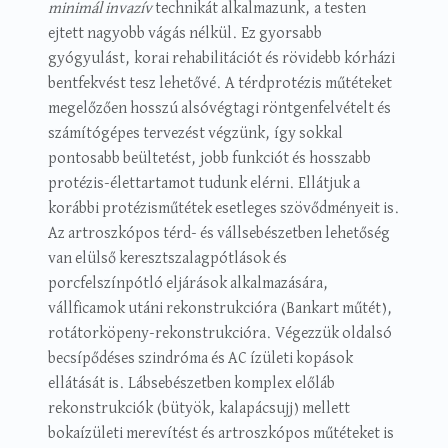
minimál invazív
technikát alkalmazunk, a testen
ejtett nagyobb vágás nélkül. Ez gyorsabb
gyógyulást, korai rehabilitációt és rövidebb kórházi
bentfekvést tesz lehetővé. A térdprotézis műtéteket
megelőzően hosszú alsóvégtagi röntgenfelvételt és
számítógépes tervezést végzünk, így sokkal
pontosabb beültetést, jobb funkciót és hosszabb
protézis-élettartamot tudunk elérni. Ellátjuk a
korábbi protézisműtétek esetleges szövődményeit is.
Az artroszkópos térd- és vállsebészetben lehetőség
van elülső keresztszalagpótlások és
porcfelszínpótló eljárások alkalmazására,
vállficamok utáni rekonstrukcióra (Bankart műtét),
rotátorköpeny-rekonstrukcióra. Végezzük oldalsó
becsípődéses szindróma és AC ízületi kopások
ellátását is. Lábsebészetben komplex előláb
rekonstrukciók (bütyök, kalapácsujj) mellett
bokaízületi merevítést és artroszkópos műtéteket is