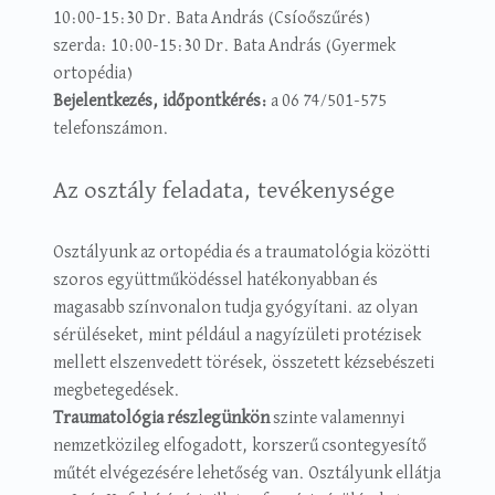
10:00-15:30 Dr. Bata András (Csíoőszűrés)
szerda: 10:00-15:30 Dr. Bata András (Gyermek
ortopédia)
Bejelentkezés, időpontkérés:
a 06 74/501-575
telefonszámon.
Az osztály feladata, tevékenysége
Osztályunk az ortopédia és a traumatológia közötti
szoros együttműködéssel hatékonyabban és
magasabb színvonalon tudja gyógyítani. az olyan
sérüléseket, mint például a nagyízületi protézisek
mellett elszenvedett törések, összetett kézsebészeti
megbetegedések.
Traumatológia részleg
ünkön
szinte valamennyi
nemzetközileg elfogadott, korszerű csontegyesítő
műtét elvégezésére lehetőség van. Osztályunk ellátja