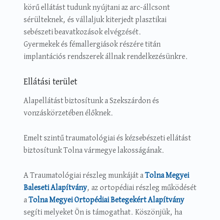
körű ellátást tudunk nyújtani az arc-állcsont
sérülteknek, és vállaljuk kiterjedt plasztikai
sebészeti beavatkozások elvégzését.
Gyermekek és fémallergiások részére titán
implantációs rendszerek állnak rendelkezésünkre.
Ellátási terület
Alapellátást biztosítunk a Szekszárdon és
vonzáskörzetében élőknek.
Emelt szintű traumatológiai és kézsebészeti ellátást
biztosítunk Tolna vármegye lakosságának.
A Traumatológiai részleg munkáját a
Tolna Megyei
Baleseti Alapítvány
, az ortopédiai részleg működését
a
Tolna Megyei Ortopédiai Betegekért Alapítvány
segíti melyeket Ön is támogathat. Köszönjük, ha