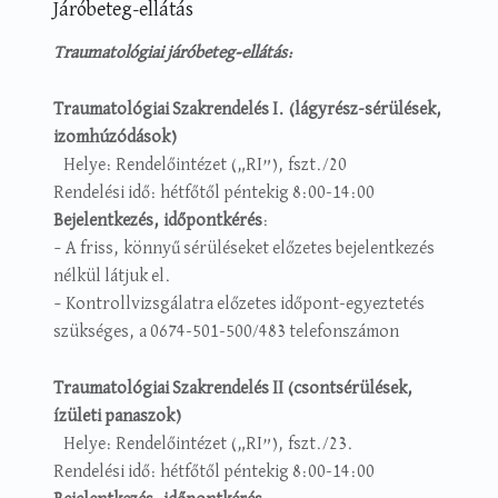
Járóbeteg-ellátás
Traumatológiai járóbeteg-ellátás:
Traumatológiai Szakrendelés I. (
lágyrész-sérülések,
izomhúzódások)
Helye: Rendelőintézet („RI”), fszt./20
Rendelési idő: hétfőtől péntekig 8:00-14:00
Bejelentkezés, időpontkérés
:
– A friss, könnyű sérüléseket előzetes bejelentkezés
nélkül látjuk el.
– Kontrollvizsgálatra előzetes időpont-egyeztetés
szükséges, a 0674-501-500/483 telefonszámon
Traumatológiai Szakrendelés II
(
csontsérülések,
ízületi panaszok)
Helye: Rendelőintézet („RI”), fszt./23.
Rendelési idő: hétfőtől péntekig 8:00-14:00