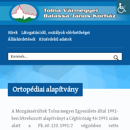
Hírek
Látogatási idő, osztályok elérhetőségei
Álláshirdetések
Közérdekű adatok
Keresés:
Ortopédiai alapítvány
A Mozgássérültek Tolna megyei Egyesülete által 1991-
ben létrehozott alapítványt a Cégbíróság 46/1991 szám
alatt a Pk.60.120.1991/2 végzésben vette