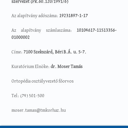
szervezet (Pk.60.120/1991/6)
Az alapítvány adószáma:
19231897-1-17
Az alapítvány számlaszáma:
10104617-11513356-
01000002
Címe:
7100 Szekszárd, Béri B.Á. u. 5-7.
Kuratórium Elnöke:
dr. Moser Tamás
Ortopédia osztályvezető főorvos
Tel: (74) 501-500
moser.tamas@tmkorhaz.hu