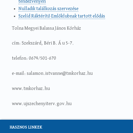
tendezvényén
Nulladik találkozás szervezése
Szelíd Ráktérítő Emlőklubnak tartott elődás
Tolna Megyei Balassa János Kórház
cím: Szekszárd, Béri B. Á u 5-7.
telefon: 0674/501-670
e-mail: salamon.istvanne@tmkorhaz.hu
www.tmkorhaz.hu
www.ujszechenyiterv.gov.hu
HASZNOS LINKEK