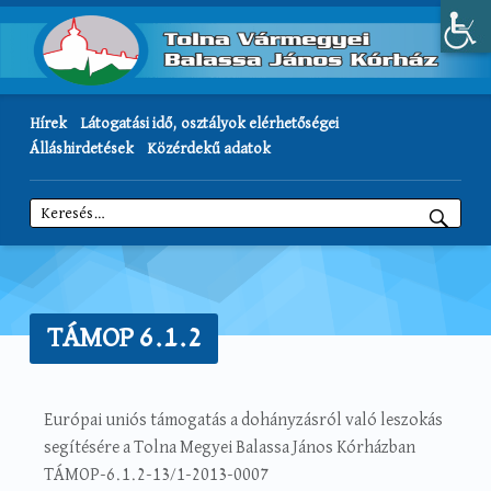
Hírek
Látogatási idő, osztályok elérhetőségei
Álláshirdetések
Közérdekű adatok
Keresés:
TÁMOP 6.1.2
Európai uniós támogatás a dohányzásról való leszokás
segítésére a Tolna Megyei Balassa János Kórházban
TÁMOP-6.1.2-13/1-2013-0007