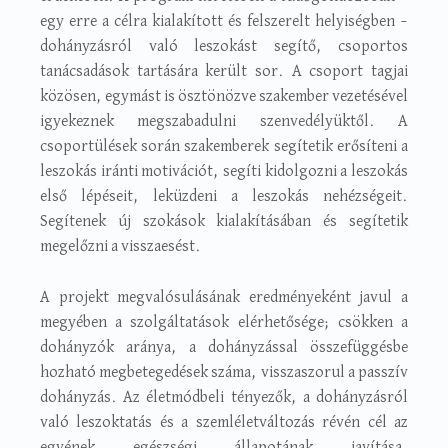
egy erre a célra kialakított és felszerelt helyiségben –
dohányzásról való leszokást segítő, csoportos
tanácsadások tartására került sor. A csoport tagjai
közösen, egymást is ösztönözve szakember vezetésével
igyekeznek megszabadulni szenvedélyüktől. A
csoportülések során szakemberek segítetik erősíteni a
leszokás iránti motivációt, segíti kidolgozni a leszokás
első lépéseit, leküzdeni a leszokás nehézségeit.
Segítenek új szokások kialakításában és segítetik
megelőzni a visszaesést.
A projekt megvalósulásának eredményeként javul a
megyében a szolgáltatások elérhetősége; csökken a
dohányzók aránya, a dohányzással összefüggésbe
hozható megbetegedések száma, visszaszorul a passzív
dohányzás. Az életmódbeli tényezők, a dohányzásról
való leszoktatás és a szemléletváltozás révén cél az
egyének egészségi állapotának javítása,