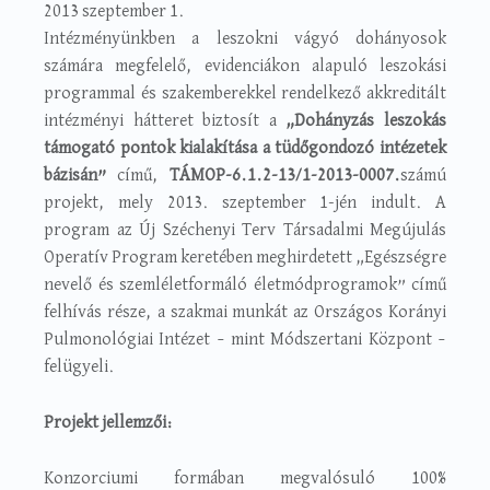
2013 szeptember 1.
Intézményünkben a leszokni vágyó dohányosok
számára megfelelő, evidenciákon alapuló leszokási
programmal és szakemberekkel rendelkező akkreditált
intézményi hátteret biztosít a
„Dohányzás leszokás
támogató pontok kialakítása a tüdőgondozó intézetek
bázisán”
című,
TÁMOP-6.1.2-13/1-2013-0007.
számú
projekt, mely 2013. szeptember 1-jén indult. A
program az Új Széchenyi Terv Társadalmi Megújulás
Operatív Program keretében meghirdetett „Egészségre
nevelő és szemléletformáló életmódprogramok” című
felhívás része, a szakmai munkát az Országos Korányi
Pulmonológiai Intézet – mint Módszertani Központ –
felügyeli.
Projekt jellemzői:
Konzorciumi formában megvalósuló 100%