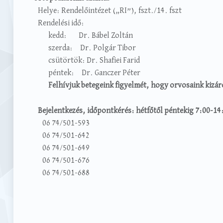
Helye: Rendelőintézet („RI”), fszt./14. fszt
Rendelési idő:
kedd: Dr. Bábel Zoltán
szerda: Dr. Polgár Tibor
csütörtök: Dr. Shafiei Farid
péntek: Dr. Ganczer Péter
Felhívjuk betegeink figyelmét, hogy orvosaink kizárólag
Bejelentkezés, időpontkérés:
h
étfőtől péntekig 7:00-14
06 74/501-593
06 74/501-642
06 74/501-649
06 74/501-676
06 74/501-688