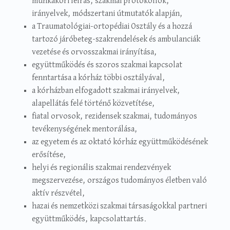
munkaköri leírás, szakmai protokollok,
irányelvek, módszertani útmutatók alapján,
a Traumatológiai-ortopédiai Osztály és a hozzá
tartozó járóbeteg-szakrendelések és ambulanciák
vezetése és orvosszakmai irányítása,
együttműködés és szoros szakmai kapcsolat
fenntartása a kórház többi osztályával,
a kórházban elfogadott szakmai irányelvek,
alapellátás felé történő közvetítése,
fiatal orvosok, rezidensek szakmai, tudományos
tevékenységének mentorálása,
az egyetem és az oktató kórház együttműködésének
erősítése,
helyi és regionális szakmai rendezvények
megszervezése, országos tudományos életben való
aktív részvétel,
hazai és nemzetközi szakmai társaságokkal partneri
együttműködés, kapcsolattartás.