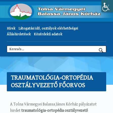
Hírek
Látogatási idő, osztályok elérhetőségei
Álláshirdetések
Közérdekű adatok
Keresés:
TRAUMATOLÓGIA-ORTOPÉDIA
OSZTÁLYVEZETŐ FŐORVOS
A Tolna Vármegyei Balassa János Kórház pályázatot
hirdet
traumatológia-ortopédia osztályvezető