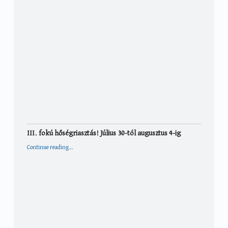
III. fokú hőségriasztás! Július 30-tól augusztus 4-ig
“III. fokú hőségriasztás! Július 30-tól augusztus 4-ig”
Continue reading
…