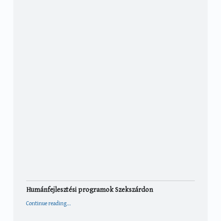
Humánfejlesztési programok Szekszárdon
“Humánfejlesztési programok Szekszárdon”
Continue reading
…