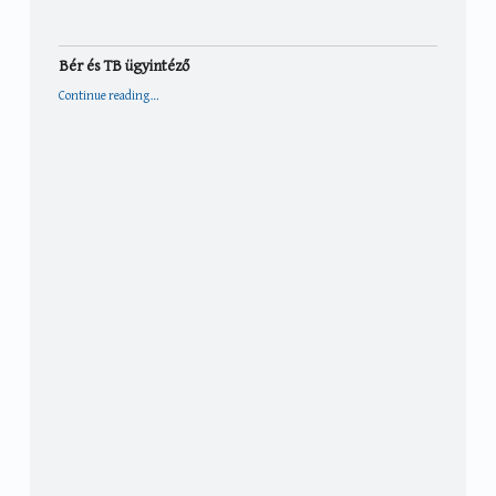
Bér és TB ügyintéző
“Bér és TB ügyintéző”
Continue reading
…