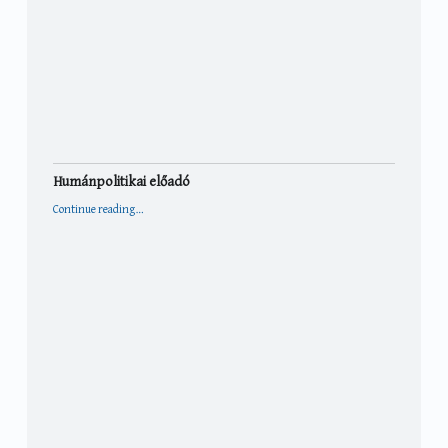
Humánpolitikai előadó
“Humánpolitikai előadó”
Continue reading
…