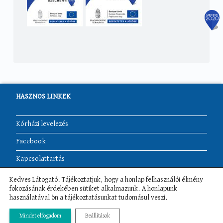
HASZNOS LINKEK
Kórházi levelezés
Facebook
Kapcsolattartás
Akadálymentesítési nyilatkozat
Kedves Látogató! Tájékoztatjuk, hogy a honlap felhasználói élmény
fokozásának érdekében sütiket alkalmazunk. A honlapunk
használatával ön a tájékoztatásunkat tudomásul veszi.
Rendelési idők
Osztályok
Mindet elfogadom
Beállítások
More