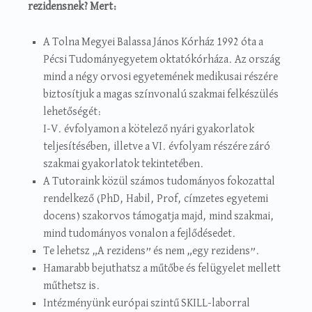
rezidensnek?
Mert:
A Tolna Megyei Balassa János Kórház 1992 óta a
Pécsi Tudományegyetem oktatókórháza. Az ország
mind a négy orvosi egyetemének medikusai részére
biztosítjuk a magas színvonalú szakmai felkészülés
lehetőségét:
I-V. évfolyamon a kötelező nyári gyakorlatok
teljesítésében, illetve a VI. évfolyam részére záró
szakmai gyakorlatok tekintetében.
A Tutoraink közül számos tudományos fokozattal
rendelkező (PhD, Habil, Prof, címzetes egyetemi
docens) szakorvos támogatja majd, mind szakmai,
mind tudományos vonalon a fejlődésedet.
Te lehetsz „A rezidens” és nem „egy rezidens”.
Hamarabb bejuthatsz a műtőbe és felügyelet mellett
műthetsz is.
Intézményünk európai szintű SKILL-laborral