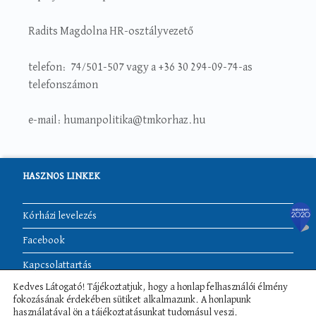
Radits Magdolna HR-osztályvezető
telefon: 74/501-507 vagy a +36 30 294-09-74-as
telefonszámon
e-mail: humanpolitika@tmkorhaz.hu
HASZNOS LINKEK
Kórházi levelezés
Facebook
Kapcsolattartás
Kedves Látogató! Tájékoztatjuk, hogy a honlap felhasználói élmény
Akadálymentesítési nyilatkozat
fokozásának érdekében sütiket alkalmazunk. A honlapunk
használatával ön a tájékoztatásunkat tudomásul veszi.