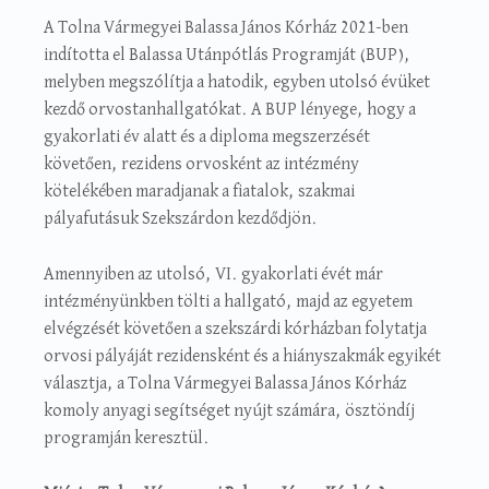
A Tolna Vármegyei Balassa János Kórház 2021-ben
indította el Balassa Utánpótlás Programját (BUP),
melyben megszólítja a hatodik, egyben utolsó évüket
kezdő orvostanhallgatókat. A BUP lényege, hogy a
gyakorlati év alatt és a diploma megszerzését
követően, rezidens orvosként az intézmény
kötelékében maradjanak a fiatalok, szakmai
pályafutásuk Szekszárdon kezdődjön.
Amennyiben az utolsó, VI. gyakorlati évét már
intézményünkben tölti a hallgató, majd az egyetem
elvégzését követően a szekszárdi kórházban folytatja
orvosi pályáját rezidensként és a hiányszakmák egyikét
választja, a Tolna Vármegyei Balassa János Kórház
komoly anyagi segítséget nyújt számára, ösztöndíj
programján keresztül.