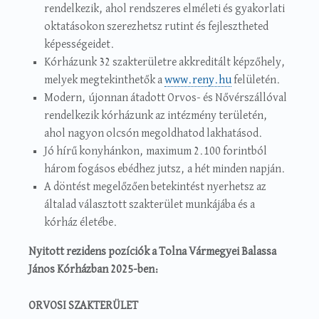
rendelkezik, ahol rendszeres elméleti és gyakorlati
oktatásokon szerezhetsz rutint és fejlesztheted
képességeidet.
Kórházunk 32 szakterületre akkreditált képzőhely,
melyek megtekinthetők a
www.reny.hu
felületén.
Modern, újonnan átadott Orvos- és Nővérszállóval
rendelkezik kórházunk az intézmény területén,
ahol nagyon olcsón megoldhatod lakhatásod.
Jó hírű konyhánkon, maximum 2.100 forintból
három fogásos ebédhez jutsz, a hét minden napján.
A döntést megelőzően betekintést nyerhetsz az
általad választott szakterület munkájába és a
kórház életébe.
Nyitott rezidens pozíciók a Tolna Vármegyei Balassa
János Kórházban 2025-ben:
ORVOSI SZAKTERÜLET