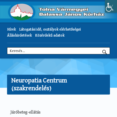
Hírek
Látogatási idő, osztályok elérhetőségei
Álláshirdetések
Közérdekű adatok
Keresés:
Neuropatia Centrum
(szakrendelés)
Járóbeteg-ellátás