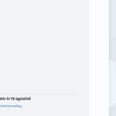
Bér és TB ügyintéző
“Bér és TB ügyintéző”
Continue reading
…