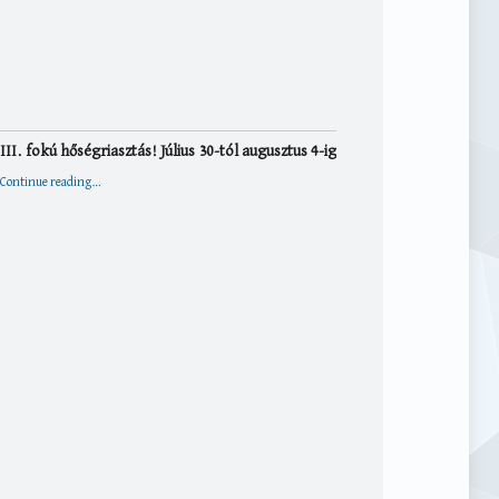
III. fokú hőségriasztás! Július 30-tól augusztus 4-ig
“III. fokú hőségriasztás! Július 30-tól augusztus 4-ig”
Continue reading
…