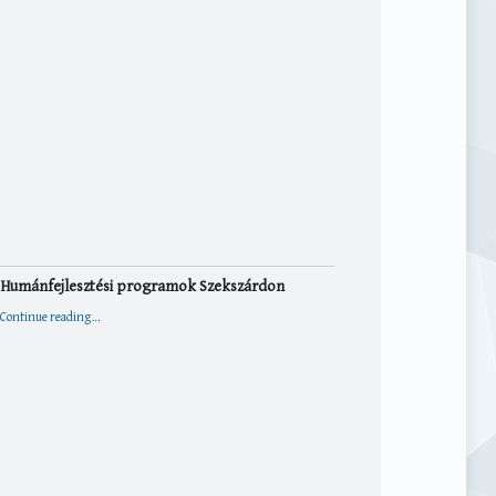
Humánfejlesztési programok Szekszárdon
“Humánfejlesztési programok Szekszárdon”
Continue reading
…