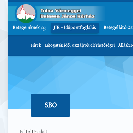
Tolna Vármegyei Balassa János Kórház
Betegeinknek
JIR – Időpontfoglalás
Betegellátó Os
Hírek
Látogatási idő, osztályok elérhetőségei
Álláshi
SBO
Feltöltés alatt