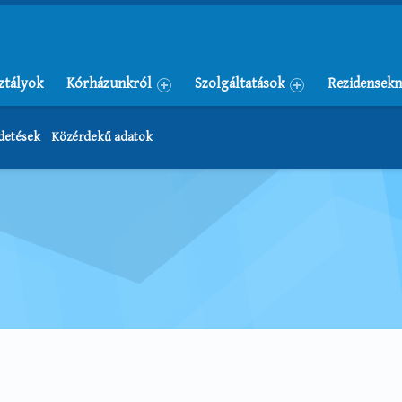
ztályok
Kórházunkról
Szolgáltatások
Rezidensekn
rdetések
Közérdekű adatok