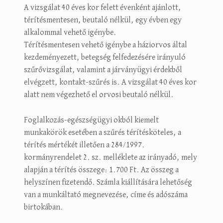
A vizsgálat 40 éves kor felett évenként ajánlott,
térítésmentesen, beutaló nélkül, egy évben egy
alkalommal vehető igénybe.
Térítésmentesen vehető igénybe a háziorvos által
kezdeményezett, betegség felfedezésére irányuló
szűrővizsgálat, valamint a járványügyi érdekből
elvégzett, kontakt-szűrés is. A vizsgálat 40 éves kor
alatt nem végezhető el orvosi beutaló nélkül.
Foglalkozás-egészségügyi okból kiemelt
munkakörök esetében a szűrés térítésköteles, a
térítés mértékét illetően a 284/1997.
kormányrendelet 2. sz. melléklete az irányadó, mely
alapján a térítés összege: 1.700 Ft. Az összeg a
helyszínen fizetendő. Számla kiállítására lehetőség
van a munkáltató megnevezése, címe és adószáma
birtokában.