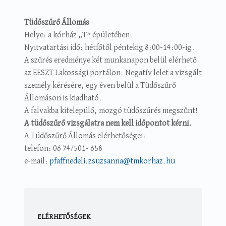
Tüdőszűrő Állomás
Helye: a kórház „T” épületében.
Nyitvatartási idő: hétfőtől péntekig 8:00-14:00-ig.
A szűrés eredménye két munkanapon belül elérhető
az EESZT Lakossági portálon. Negatív lelet a vizsgált
személy kérésére, egy éven belül a Tüdőszűrő
Állomáson is kiadható.
A falvakba kitelepülő, mozgó tüdőszűrés megszűnt!
A tüdőszűrő vizsgálatra nem kell időpontot kérni.
A Tüdőszűrő Állomás elérhetőségei:
telefon: 06 74/501- 658
e-mail:
pfaffnedeli.zsuzsanna@tmkorhaz.hu
ELÉRHETŐSÉGEK