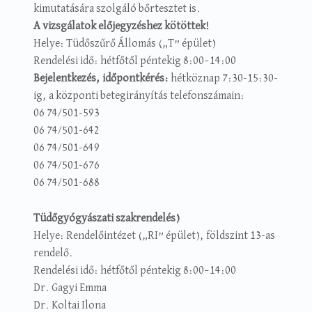
kimutatására szolgáló bőrtesztet is.
A vizsgálatok előjegyzéshez kötöttek!
Helye: Tüdőszűrő Állomás („T” épület)
Rendelési idő: hétfőtől péntekig 8:00–14:00
Bejelentkezés, időpontkérés:
hétköznap 7:30-15:30-
ig, a központi betegirányítás telefonszámain:
06 74/501-593
06 74/501-642
06 74/501-649
06 74/501-676
06 74/501-688
Tüdőgyógyászati szakrendelés)
Helye: Rendelőintézet („RI” épület), földszint 13-as
rendelő.
Rendelési idő: hétfőtől péntekig 8:00–14:00
Dr. Gagyi Emma
Dr. Koltai Ilona