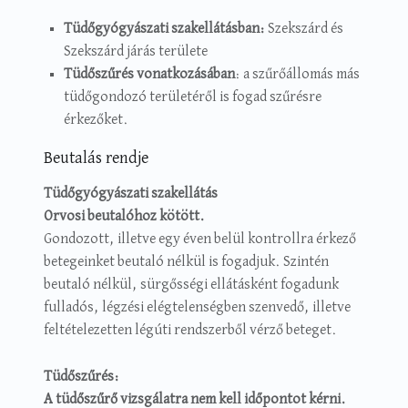
Tüdőgyógyászati szakellátásban:
Szekszárd és
Szekszárd járás területe
Tüdőszűrés vonatkozásában
: a szűrőállomás más
tüdőgondozó területéről is fogad szűrésre
érkezőket.
Beutalás rendje
Tüdőgyógyászati szakellátás
Orvosi beutalóhoz kötött.
Gondozott, illetve egy éven belül kontrollra érkező
betegeinket beutaló nélkül is fogadjuk. Szintén
beutaló nélkül, sürgősségi ellátásként fogadunk
fulladós, légzési elégtelenségben szenvedő, illetve
feltételezetten légúti rendszerből vérző beteget.
Tüdőszűrés:
A tüdőszűrő vizsgálatra nem kell időpontot kérni.