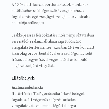
A 40 év alatti korcsoportba tartozók munkakör
betöltéséhez szükséges szűrővizsgálatához a
foglalkozás-egészségügyi szolgálat orvosának a
beutalója szükséges.
Szakképzési és felsőoktatási intézményi oktatásban
részesülők szakmai alkalmassági tüdőszűrő
vizsgálata térítésmentes, azonban 18 éves kor alatt
kizárólag orvosi beutalóval és a szülő/gondviselő
írásos beleegyezésével végezhető el az ionizáló
sugárzással járó vizsgálat.
Ellátóhelyek:
Asztma ambulancia
Itt történik a Tüdőgondozóba érkező betegek
fogadása. Itt végezzük a légzésfunkciós
vizsgálatokat, valamint a légúti allergia