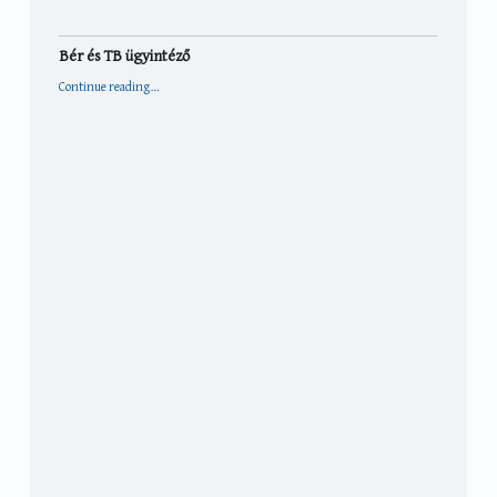
Bér és TB ügyintéző
“Bér és TB ügyintéző”
Continue reading
…