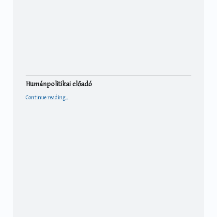
Humánpolitikai előadó
“Humánpolitikai előadó”
Continue reading
…