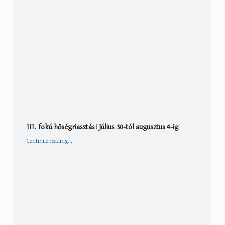
III. fokú hőségriasztás! Július 30-tól augusztus 4-ig
“III. fokú hőségriasztás! Július 30-tól augusztus 4-ig”
Continue reading
…