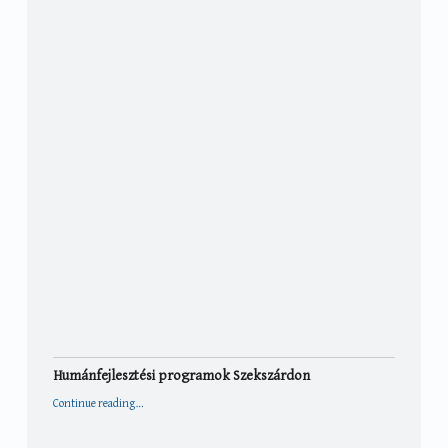
Humánfejlesztési programok Szekszárdon
“Humánfejlesztési programok Szekszárdon”
Continue reading
…