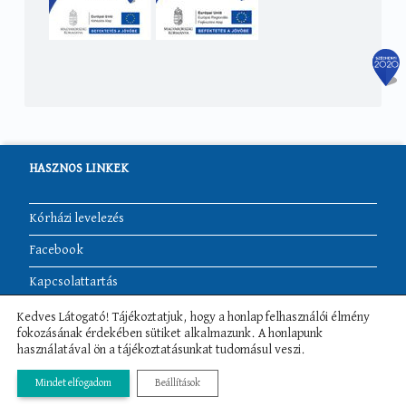
HASZNOS LINKEK
Kórházi levelezés
Facebook
Kapcsolattartás
Akadálymentesítési nyilatkozat
Kedves Látogató! Tájékoztatjuk, hogy a honlap felhasználói élmény
fokozásának érdekében sütiket alkalmazunk. A honlapunk
használatával ön a tájékoztatásunkat tudomásul veszi.
Rendelési idők
Osztályok
Mindet elfogadom
Beállítások
More