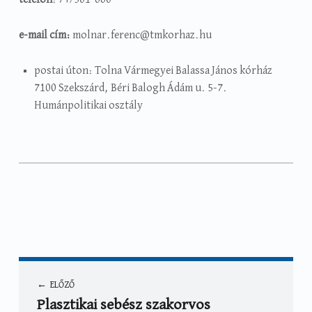
telefon
: 74/501-660
e-mail cím:
molnar.ferenc@tmkorhaz.hu
postai úton: Tolna Vármegyei Balassa János kórház
7100 Szekszárd, Béri Balogh Ádám u. 5-7.
Humánpolitikai osztály
Categorized in:
Written by:
Álláshirdetés
,
Álláshirdetés - Egyéb
Farkas
Eszter
Bejegyzés navigáció
ELŐZŐ
Plasztikai sebész szakorvos