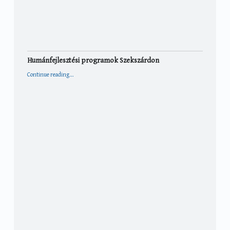
Humánfejlesztési programok Szekszárdon
“Humánfejlesztési programok Szekszárdon”
Continue reading
…