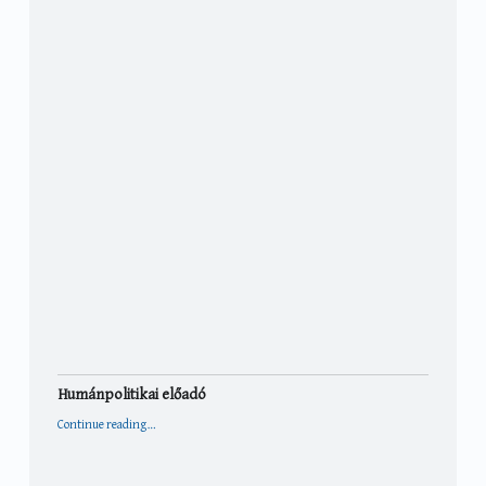
Humánpolitikai előadó
“Humánpolitikai előadó”
Continue reading
…