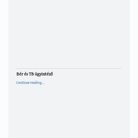
Bér és TB ügyintéző
“Bér és TB ügyintéző”
Continue reading
…