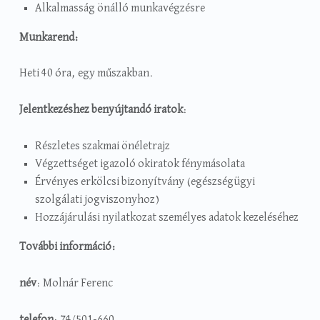
Alkalmasság önálló munkavégzésre
Munkarend:
Heti 40 óra, egy műszakban.
Jelentkezéshez benyújtandó iratok
:
Részletes szakmai önéletrajz
Végzettséget igazoló okiratok fénymásolata
Érvényes erkölcsi bizonyítvány (egészségügyi
szolgálati jogviszonyhoz)
Hozzájárulási nyilatkozat személyes adatok kezeléséhez
További információ:
név
: Molnár Ferenc