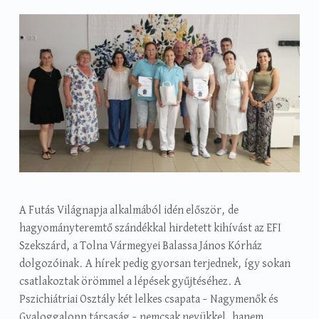
A Futás Világnapja alkalmából idén először, de
hagyományteremtő szándékkal hirdetett kihívást az EFI
Szekszárd, a Tolna Vármegyei Balassa János Kórház
dolgozóinak. A hírek pedig gyorsan terjednek, így sokan
csatlakoztak örömmel a lépések gyűjtéséhez. A
Pszichiátriai Osztály két lelkes csapata – Nagymenők és
Gyaloggalopp társaság – nemcsak nevükkel, hanem