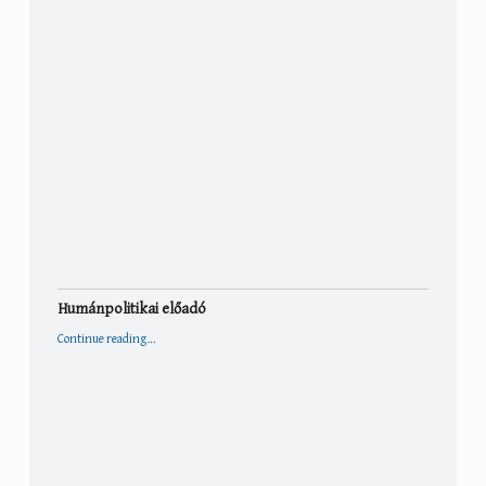
Humánpolitikai előadó
“Humánpolitikai előadó”
Continue reading
…