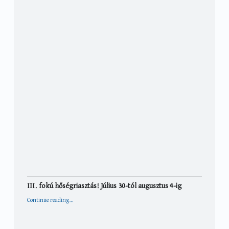
III. fokú hőségriasztás! Július 30-tól augusztus 4-ig
“III. fokú hőségriasztás! Július 30-tól augusztus 4-ig”
Continue reading
…