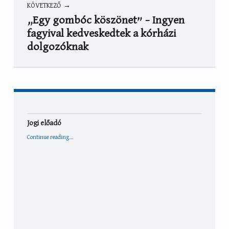
KÖVETKEZŐ
„Egy gombóc köszönet” – Ingyen
fagyival kedveskedtek a kórházi
dolgozóknak
Jogi előadó
“Jogi előadó”
Continue reading
…