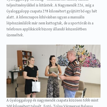
teljesítményükkel is kitűntek. A Nagymenők 226, míg a
Gyaloggalopp csapata 278 kilométert gyűjtött bő egy hét
alatt. A kilencnapos kihívásban ugyan a manuális
lépésszámlálók már nem kattogtak, de a sportórák és a
telefonos applikációk bizony állandó készenlétben
üzemeltek.
A Gyaloggalopp és nagymenők csapata közösen több mint
500 kilométert talpalt. Fotó: Tolna Vármegyei Balassa