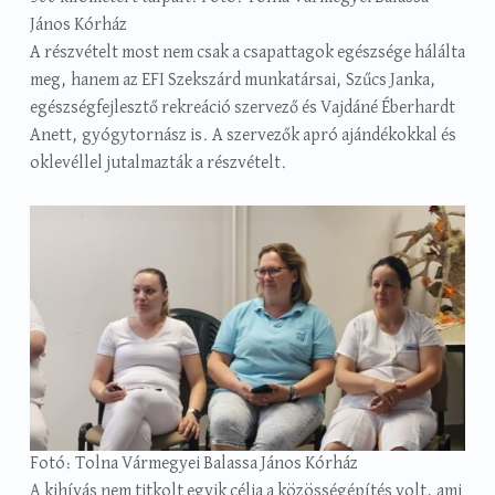
János Kórház
A részvételt most nem csak a csapattagok egészsége hálálta
meg, hanem az EFI Szekszárd munkatársai, Szűcs Janka,
egészségfejlesztő rekreáció szervező és Vajdáné Éberhardt
Anett, gyógytornász is. A szervezők apró ajándékokkal és
oklevéllel jutalmazták a részvételt.
Fotó: Tolna Vármegyei Balassa János Kórház
A kihívás nem titkolt egyik célja a közösségépítés volt, ami