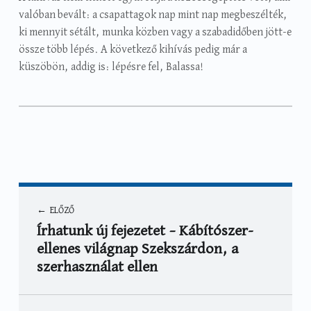
valóban bevált: a csapattagok nap mint nap megbeszélték,
ki mennyit sétált, munka közben vagy a szabadidőben jött-e
össze több lépés. A következő kihívás pedig már a
küszöbön, addig is: lépésre fel, Balassa!
Categorized in:
Written by:
Hírek
Balogh Éva
Bejegyzés navigáció
ELŐZŐ
Írhatunk új fejezetet – Kábítószer-
ellenes világnap Szekszárdon, a
szerhasználat ellen