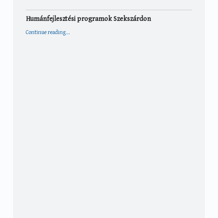
Humánfejlesztési programok Szekszárdon
“Humánfejlesztési programok Szekszárdon”
Continue reading
…