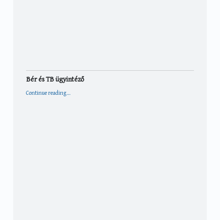
Bér és TB ügyintéző
“Bér és TB ügyintéző”
Continue reading
…