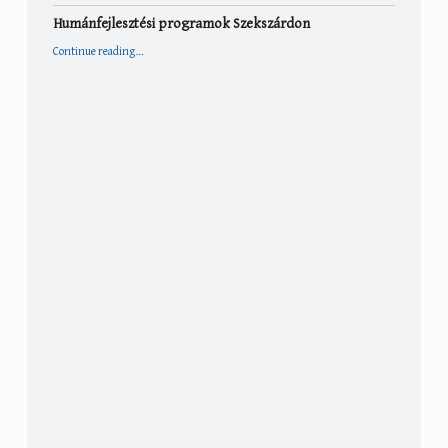
Humánfejlesztési programok Szekszárdon
“Humánfejlesztési programok Szekszárdon”
Continue reading
…