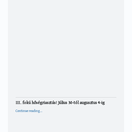
III. fokú hőségriasztás! Július 30-tól augusztus 4-ig
“III. fokú hőségriasztás! Július 30-tól augusztus 4-ig”
Continue reading
…