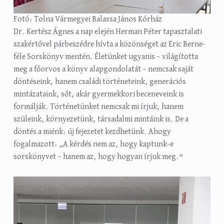
Fotó: Tolna Vármegyei Balassa János Kórház
Dr. Kertész Ágnes a nap elején Herman Péter tapasztalati
szakértővel párbeszédre hívta a közönséget az Eric Berne-
féle Sorskönyv mentén. Életünket ugyanis – világította
meg a főorvos a könyv alapgondolatát – nemcsak saját
döntéseink, hanem családi történeteink, generációs
mintázataink, sőt, akár gyermekkori beceneveink is
formálják. Történetünket nemcsak mi írjuk, hanem
szüleink, környezetünk, társadalmi mintáink is. De a
döntés a miénk: új fejezetet kezdhetünk. Ahogy
fogalmazott: „A kérdés nem az, hogy kaptunk-e
sorskönyvet – hanem az, hogy hogyan írjuk meg.”