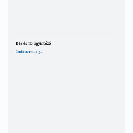
Bér és TB ügyintéző
“Bér és TB ügyintéző”
Continue reading
…