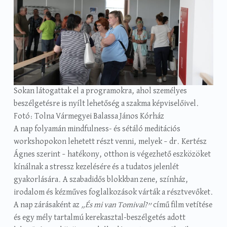
Sokan látogattak el a programokra, ahol személyes
beszélgetésre is nyílt lehetőség a szakma képviselőivel.
Fotó: Tolna Vármegyei Balassa János Kórház
A nap folyamán mindfulness- és sétáló meditációs
workshopokon lehetett részt venni, melyek – dr. Kertész
Ágnes szerint – hatékony, otthon is végezhető eszközöket
kínálnak a stressz kezelésére és a tudatos jelenlét
gyakorlására. A szabadidős blokkban zene, színház,
irodalom és kézműves foglalkozások várták a résztvevőket.
A nap zárásaként az
„És mi van Tomival?”
című film vetítése
és egy mély tartalmú kerekasztal-beszélgetés adott