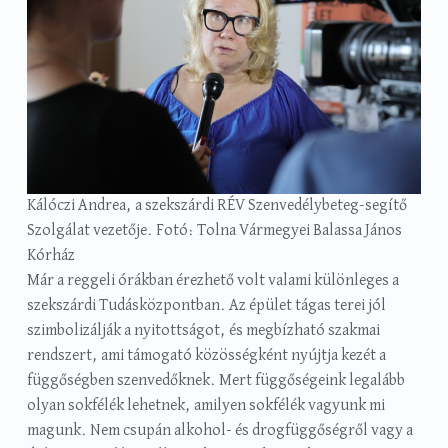
Kálóczi Andrea, a szekszárdi RÉV Szenvedélybeteg-segítő
Szolgálat vezetője. Fotó: Tolna Vármegyei Balassa János
Kórház
Már a reggeli órákban érezhető volt valami különleges a
szekszárdi Tudásközpontban. Az épület tágas terei jól
szimbolizálják a nyitottságot, és megbízható szakmai
rendszert, ami támogató közösségként nyújtja kezét a
függőségben szenvedőknek. Mert függőségeink legalább
olyan sokfélék lehetnek, amilyen sokfélék vagyunk mi
magunk. Nem csupán alkohol- és drogfüggőségről vagy a