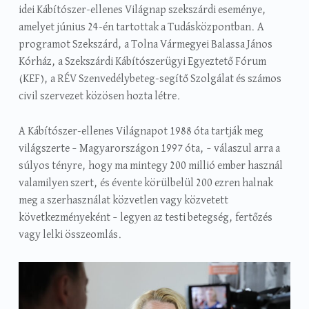
idei Kábítószer-ellenes Világnap szekszárdi eseménye,
amelyet június 24-én tartottak a Tudásközpontban. A
programot Szekszárd, a Tolna Vármegyei Balassa János
Kórház, a Szekszárdi Kábítószerügyi Egyeztető Fórum
(KEF), a RÉV Szenvedélybeteg-segítő Szolgálat és számos
civil szervezet közösen hozta létre
.
A Kábítószer-ellenes Világnapot 1988 óta tartják meg
világszerte – Magyarországon 1997 óta, – válaszul arra a
súlyos tényre, hogy ma mintegy 200 millió ember használ
valamilyen szert, és évente körülbelül 200 ezren halnak
meg a szerhasználat közvetlen vagy közvetett
következményeként – legyen az testi betegség, fertőzés
vagy lelki összeomlás.