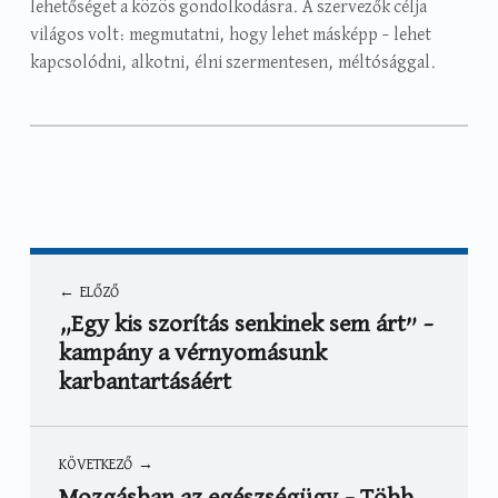
lehetőséget a közös gondolkodásra. A szervezők célja
világos volt: megmutatni, hogy lehet másképp – lehet
kapcsolódni, alkotni, élni szermentesen, méltósággal.
Categorized in:
Written by:
Hírek
Balogh Éva
Bejegyzés navigáció
ELŐZŐ
„Egy kis szorítás senkinek sem árt” –
kampány a vérnyomásunk
karbantartásáért
KÖVETKEZŐ
Mozgásban az egészségügy – Több