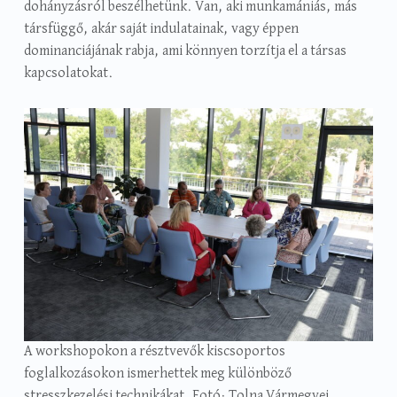
dohányzásról beszélhetünk. Van, aki munkamániás, más
társfüggő, akár saját indulatainak, vagy éppen
dominanciájának rabja, ami könnyen torzítja el a társas
kapcsolatokat.
A workshopokon a résztvevők kiscsoportos
foglalkozásokon ismerhettek meg különböző
stresszkezelési technikákat. Fotó: Tolna Vármegyei