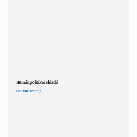
Humánpolitikai előadó
“Humánpolitikai előadó”
Continue reading
…