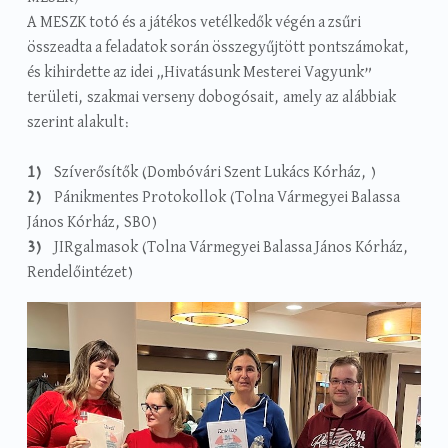
A MESZK totó és a játékos vetélkedők végén a zsűri
összeadta a feladatok során összegyűjtött pontszámokat,
és kihirdette az idei „Hivatásunk Mesterei Vagyunk”
területi, szakmai verseny dobogósait, amely az alábbiak
szerint alakult:
Szíverősítők (Dombóvári Szent Lukács Kórház, )
Pánikmentes Protokollok (Tolna Vármegyei Balassa
János Kórház, SBO)
JIRgalmasok (Tolna Vármegyei Balassa János Kórház,
Rendelőintézet)