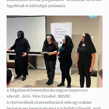
Balassa János Kórház „JIRgalmasok” formációját tartotta a
legjobbnak és különdíjjal jutalmazta.
A JIRgalmasok bemutatkozása nagyon humorosra
sikerült. (fotó: Péter Erzsébet, MESZK)
A résztvevőknek a bemutatkozások után egy szakmai
tesztet és egy keresztrejtvényt is ki kellett tölteniük, majd