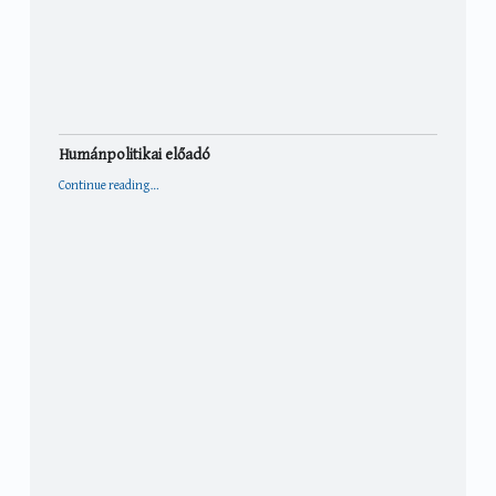
Humánpolitikai előadó
“Humánpolitikai előadó”
Continue reading
…