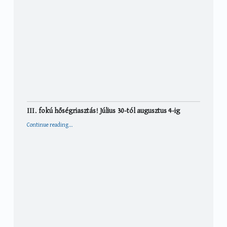
III. fokú hőségriasztás! Július 30-tól augusztus 4-ig
“III. fokú hőségriasztás! Július 30-tól augusztus 4-ig”
Continue reading
…