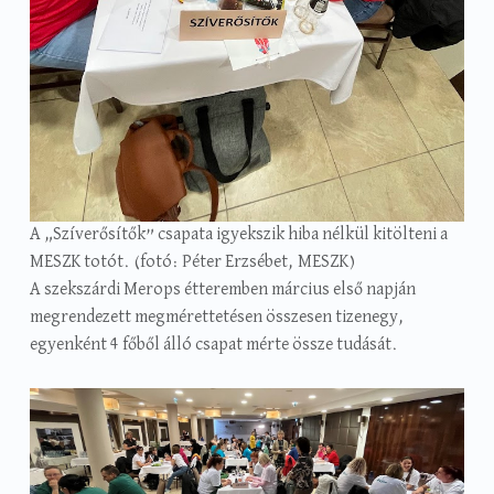
A „Szíverősítők” csapata igyekszik hiba nélkül kitölteni a
MESZK totót. (fotó: Péter Erzsébet, MESZK)
A szekszárdi Merops étteremben március első napján
megrendezett megmérettetésen összesen tizenegy,
egyenként 4 főből álló csapat mérte össze tudását.