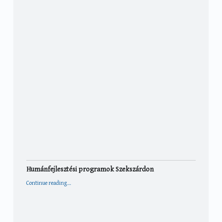
Humánfejlesztési programok Szekszárdon
“Humánfejlesztési programok Szekszárdon”
Continue reading
…