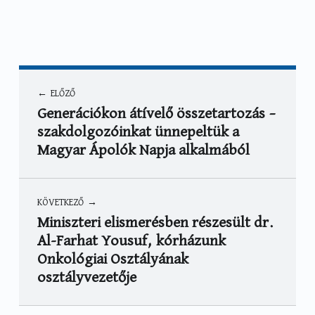
Categorized in:
Written by:
Hírek
Mautner Márta
Bejegyzés navigáció
ELŐZŐ
Generációkon átívelő összetartozás –
szakdolgozóinkat ünnepeltük a
Magyar Ápolók Napja alkalmából
KÖVETKEZŐ
Miniszteri elismerésben részesült dr.
Al-Farhat Yousuf, kórházunk
Onkológiai Osztályának
osztályvezetője