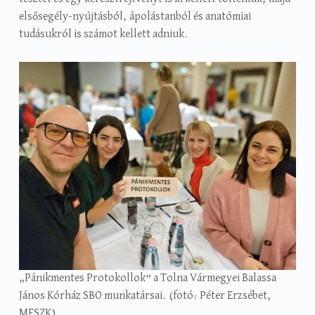
elsősegély-nyújtásból, ápolástanból és anatómiai
tudásukról is számot kellett adniuk.
„Pánikmentes Protokollok” a Tolna Vármegyei Balassa
János Kórház SBO munkatársai. (fotó: Péter Erzsébet,
MESZK)