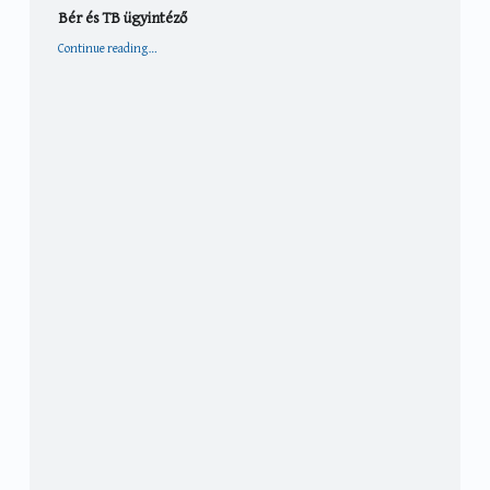
Bér és TB ügyintéző
“Bér és TB ügyintéző”
Continue reading
…