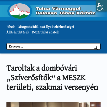
Hírek
Látogatási idő, osztályok elérhetőségei
Álláshirdetések
Közérdekű adatok
Keresés:
Taroltak a dombóvári
„Szíverősítők” a MESZK
területi, szakmai versenyén