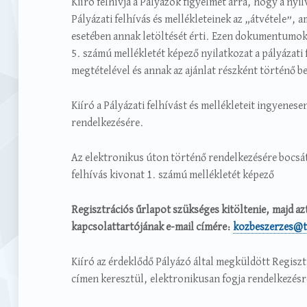
Kiíró felhívja a Pályázók figyelmét arra, hogy a nyil
Pályázati felhívás és mellékleteinek az „átvétele”, am
esetében annak letöltését érti. Ezen dokumentumok le
5. számú mellékletét képező nyilatkozat a pályázati 
megtételével és annak az ajánlat részként történő be
Kiíró a Pályázati felhívást és mellékleteit ingyenes
rendelkezésére.
Az elektronikus úton történő rendelkezésére bocsát
felhívás kivonat 1. számú mellékletét képező
Regisztrációs űrlapot szükséges kitöltenie, majd azt
kapcsolattartójának e-mail címére:
kozbeszerzes@
Kiíró az érdeklődő Pályázó által megküldött Regiszt
címen keresztül, elektronikusan fogja rendelkezésre