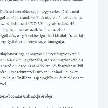
ő bérleti szerződés célja, hogy Bérbeadónál, mint
ugat-európai standardoknak megfelelő, színvonalas
kszárd, belterület 4727/7/F helyrajzi számú, 42
 betegek, hozzátartozók és alkalmazottak
áltatás, az igényekhez igazított kínálat, és ezáltal a
konyságát és eredményességét támogatja.
tulajdonosi jogait a Magyar Nemzeti Vagyonkezelő
ban: MNV Zrt.) gyakorolja, azonban vagyonkezelő a
ás esetében jogosult az MNV Zrt. jóváhagyása nélkül
ére. Erre tekintettel Kiíró az 1. számú melléklet
 „Pavilont” önállóan, saját jogkörben és felelősségére
ével.
ezésre bocsátásának módja és ideje: