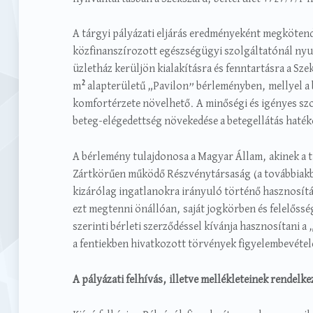
A tárgyi pályázati eljárás eredményeként megkötend
közfinanszírozott egészségügyi szolgáltatónál ny
üzletház kerüljön kialakításra és fenntartásra a Sze
2
m
alapterületű „Pavilon” bérleményben, mellyel a
komfortérzete növelhető. A minőségi és igényes szolg
beteg-elégedettség növekedése a betegellátás haté
A bérlemény tulajdonosa a Magyar Állam, akinek a 
Zártkörűen működő Részvénytársaság (a továbbiak
kizárólag ingatlanokra irányuló történő hasznosít
ezt megtenni önállóan, saját jogkörben és felelősség
szerinti bérleti szerződéssel kívánja hasznosítani a
a fentiekben hivatkozott törvények figyelembevétel
A pályázati felhívás, illetve mellékleteinek rendelk