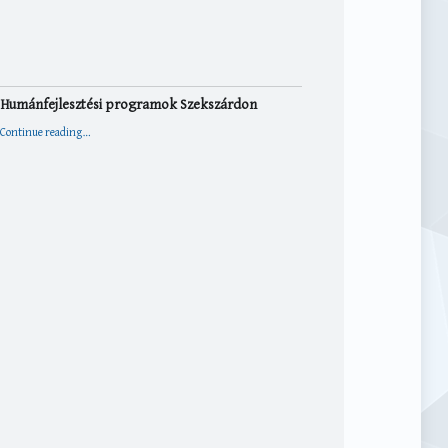
Humánfejlesztési programok Szekszárdon
“Humánfejlesztési programok Szekszárdon”
Continue reading
…