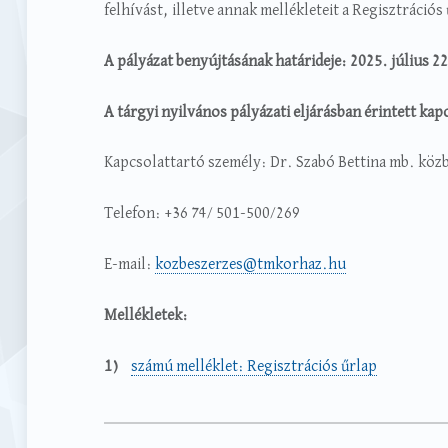
felhívást, illetve annak mellékleteit a Regisztráci
A pályázat benyújtásának határideje:
2025. július 2
A tárgyi nyilvános pályázati eljárásban érintett ka
Kapcsolattartó személy: Dr. Szabó Bettina mb. közb
Telefon: +36 74/ 501-500/269
E-mail:
kozbeszerzes@tmkorhaz.hu
Mellékletek:
számú melléklet: Regisztrációs űrlap
Categorized in:
Written by: