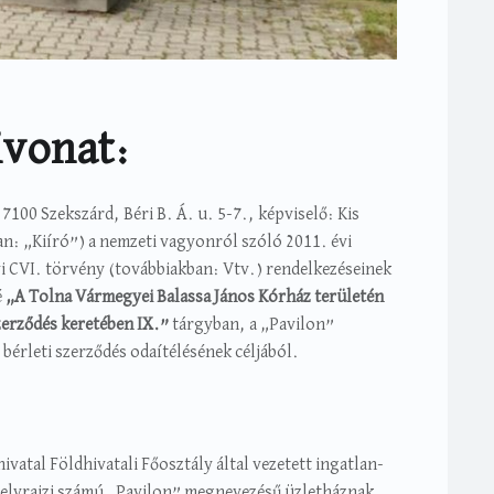
ivonat:
7100 Szekszárd, Béri B. Á. u. 5-7., képviselő: Kis
an: „Kiíró”) a nemzeti vagyonról szóló 2011. évi
i CVI. törvény (továbbiakban: Vtv.) rendelkezéseinek
é
„A Tolna Vármegyei Balassa János Kórház területén
zerződés keretében IX.”
tárgyban, a „Pavilon”
érleti szerződés odaítélésének céljából.
atal Földhivatali Főosztály által vezetett ingatlan-
 helyrajzi számú „Pavilon” megnevezésű üzletháznak.