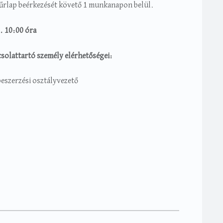
ós űrlap beérkezését követő 1 munkanapon belül.
2. 10:00 óra
pcsolattartó személy elérhetőségei:
eszerzési osztályvezető