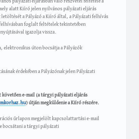
vános pályázati eljárásban való részvétel feltétele a
ely alatt Kiíró jelen nyilvános pályázati eljárás
töltését a Pályázó a Kiíró által, a Pályázati felhívás
felhívásban foglalt feltételek tekintetében
nyújtásával igazolja vissza.
en, elektronikus úton bocsátja a Pályázók
ásának érdekében a Pályázónak jelen Pályázati
 követően e-mail (a tárgyi pályázati eljárás
tmkorhaz.hu
) útján megküldenie a Kiíró részére.
rációs űrlapon megjelölt kapcsolattartási e-mail
 bocsátani a tárgyi pályázati