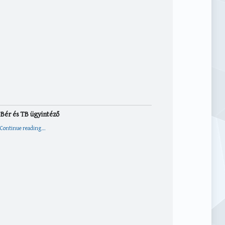
Bér és TB ügyintéző
“Bér és TB ügyintéző”
Continue reading
…