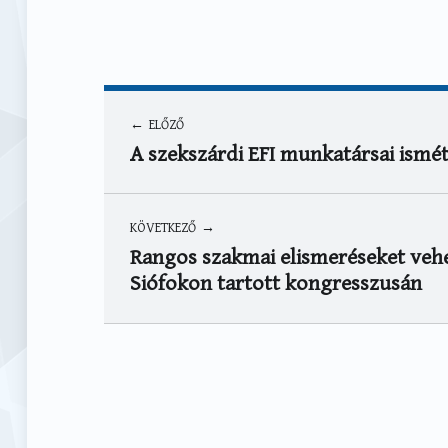
Hírek
Mautner Márta
Bejegyzés navigáció
ELŐZŐ
A szekszárdi EFI munkatársai ismé
KÖVETKEZŐ
Rangos szakmai elismeréseket veh
Siófokon tartott kongresszusán