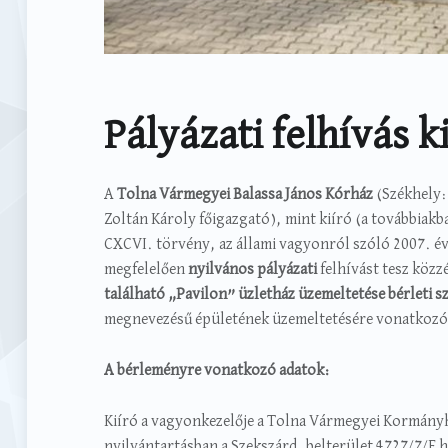
Pályázati felhívás k
A
Tolna Vármegyei Balassa János Kórház
(Székhely: 
Zoltán Károly főigazgató), mint kiíró (a továbbiakb
CXCVI. törvény, az állami vagyonról szóló 2007. év
megfelelően
nyilvános pályázati
felhívást tesz közz
található „Pavilon” üzletház üzemeltetése bérleti s
megnevezésű épületének üzemeltetésére vonatkozó b
A bérleményre vonatkozó adatok:
Kiíró a vagyonkezelője a Tolna Vármegyei Kormányhiv
nyilvántartásban a Szekszárd, belterület 4727/7/F