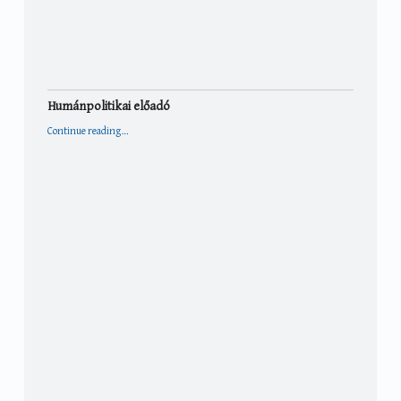
Humánpolitikai előadó
“Humánpolitikai előadó”
Continue reading
…