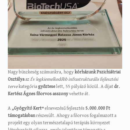
Nagy büszkeség számunkra, hogy
kórházunk Pszichiátriai
Osztálya
az
Év legkiemelkedőbb infrastrukturális fejlesztési
terve
kategória
győztese
lett, 55 pályázó közül. A díjat
dr.
Kertész Ágnes főorvos asszony
vehette át.
A
„Gyógyító Kert”
elnevezésű fejlesztés
5.000.000 Ft
támogatásban
részesült. Ahogy a főorvos fogalmazott a
projekt egy olyan természetalapú terápiás környezet