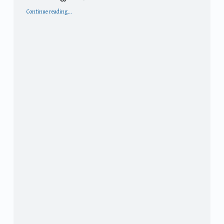
“Bér és TB ügyintéző”
Continue reading
…