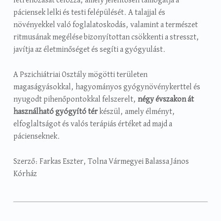
létrehozását célozza, amely jelentősen támogatja a
páciensek lelki és testi felépülését. A talajjal és
növényekkel való foglalatoskodás, valamint a természet
ritmusának megélése bizonyítottan csökkenti a stresszt,
javítja az életminőséget és segíti a gyógyulást.
A Pszichiátriai Osztály mögötti területen
magaságyásokkal, hagyományos gyógynövénykerttel és
nyugodt pihenőpontokkal felszerelt,
négy évszakon át
használható gyógyító tér
készül, amely élményt,
elfoglaltságot és valós terápiás értéket ad majd a
pácienseknek.
Szerző: Farkas Eszter, Tolna Vármegyei Balassa János
Kórház
Categorized in:
Written by:
Egyéb
,
Hírek
Farkas Eszter