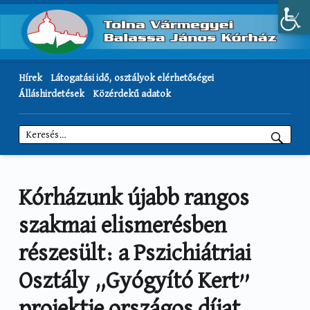
Hírek
Látogatási idő, osztályok elérhetőségei
Álláshirdetések
Közérdekű adatok
Keresés:
Kórházunk újabb rangos
szakmai elismerésben
részesült: a Pszichiátriai
Osztály „Gyógyító Kert”
projektje országos díjat