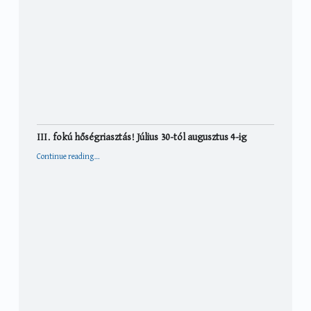
III. fokú hőségriasztás! Július 30-tól augusztus 4-ig
“III. fokú hőségriasztás! Július 30-tól augusztus 4-ig”
Continue reading
…