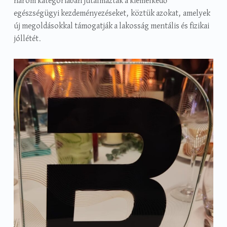
három kategóriában jutalmazták a kiemelkedő
egészségügyi kezdeményezéseket, köztük azokat, amelyek
új megoldásokkal támogatják a lakosság mentális és fizikai
jóllétét.