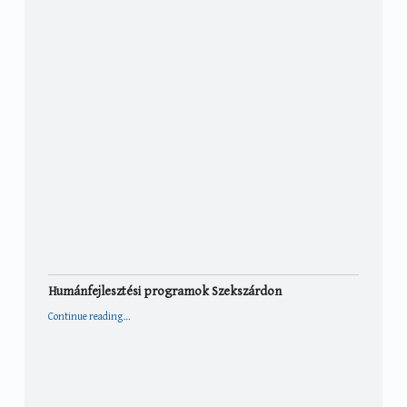
Humánfejlesztési programok Szekszárdon
“Humánfejlesztési programok Szekszárdon”
Continue reading
…