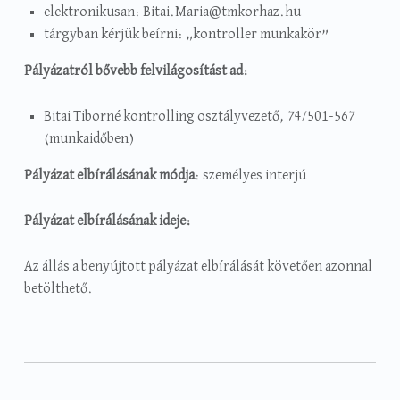
elektronikusan: Bitai.Maria@tmkorhaz.hu
tárgyban kérjük beírni: „kontroller munkakör”
Pályázatról bővebb felvilágosítást ad:
Bitai Tiborné kontrolling osztályvezető, 74/501-567
(munkaidőben)
Pályázat elbírálásának módja
: személyes interjú
Pályázat elbírálásának ideje:
Az állás a benyújtott pályázat elbírálását követően azonnal
betölthető.
Categorized in:
Written by:
Egyéb
Mautner Márta