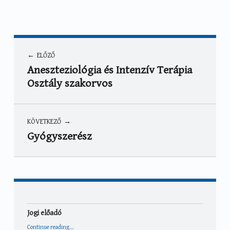
Bejegyzés navigáció
ELŐZŐ
Aneszteziológia és Intenzív Terápia
Osztály szakorvos
KÖVETKEZŐ
Gyógyszerész
Jogi előadó
“Jogi előadó”
Continue reading
…