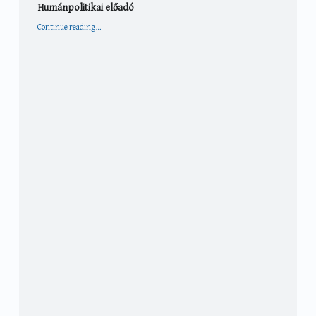
Humánpolitikai előadó
“Humánpolitikai előadó”
Continue reading
…