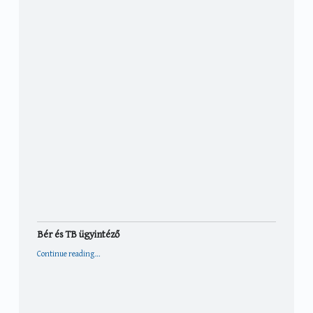
Bér és TB ügyintéző
“Bér és TB ügyintéző”
Continue reading
…