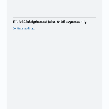
III. fokú hőségriasztás! Július 30-tól augusztus 4-ig
“III. fokú hőségriasztás! Július 30-tól augusztus 4-ig”
Continue reading
…