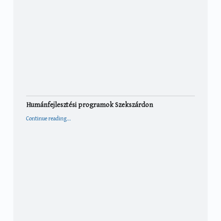
Humánfejlesztési programok Szekszárdon
“Humánfejlesztési programok Szekszárdon”
Continue reading
…