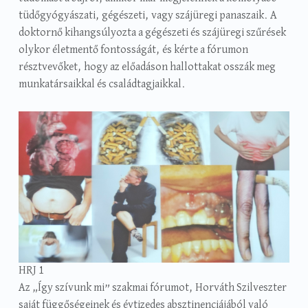
tüdőgyógyászati, gégészeti, vagy szájüregi panaszaik. A
doktornő kihangsúlyozta a gégészeti és szájüregi szűrések
olykor életmentő fontosságát, és kérte a fórumon
résztvevőket, hogy az előadáson hallottakat osszák meg
munkatársaikkal és családtagjaikkal.
HRJ 1
Az „Így szívunk mi” szakmai fórumot, Horváth Szilveszter
saját függőségeinek és évtizedes absztinenciájából való