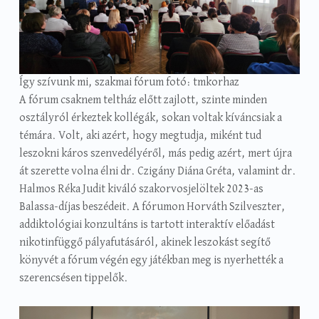
Így szívunk mi, szakmai fórum fotó: tmkorhaz
A fórum csaknem teltház előtt zajlott, szinte minden
osztályról érkeztek kollégák, sokan voltak kíváncsiak a
témára. Volt, aki azért, hogy megtudja, miként tud
leszokni káros szenvedélyéről, más pedig azért, mert újra
át szerette volna élni dr. Czigány Diána Gréta, valamint dr.
Halmos Réka Judit kiváló szakorvosjelöltek 2023-as
Balassa-díjas beszédeit. A fórumon Horváth Szilveszter,
addiktológiai konzultáns is tartott interaktív előadást
nikotinfüggő pályafutásáról, akinek leszokást segítő
könyvét a fórum végén egy játékban meg is nyerhették a
szerencsésen tippelők.