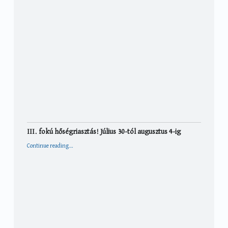
III. fokú hőségriasztás! Július 30-tól augusztus 4-ig
“III. fokú hőségriasztás! Július 30-tól augusztus 4-ig”
Continue reading
…