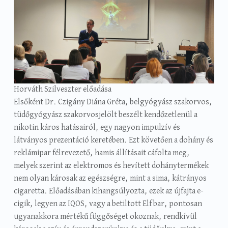
Horváth Szilveszter előadása
Elsőként Dr. Czigány Diána Gréta, belgyógyász szakorvos,
tüdőgyógyász szakorvosjelölt beszélt kendőzetlenül a
nikotin káros hatásairól, egy nagyon impulzív és
látványos prezentáció keretében. Ezt követően a dohány és
reklámipar félrevezető, hamis állításait cáfolta meg,
melyek szerint az elektromos és hevített dohánytermékek
nem olyan károsak az egészségre, mint a sima, kátrányos
cigaretta. Előadásában kihangsúlyozta, ezek az újfajta e-
cigik, legyen az IQOS, vagy a betiltott Elf bar, pontosan
ugyanakkora mértékű függőséget okoznak, rendkívül