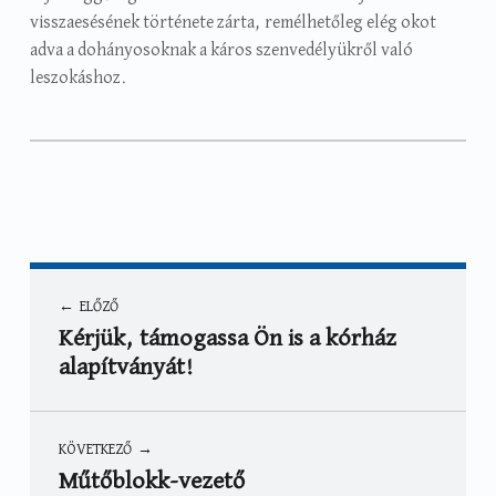
visszaesésének története zárta, remélhetőleg elég okot
adva a dohányosoknak a káros szenvedélyükről való
leszokáshoz.
Categorized in:
Written by:
Hírek
Mautner Márta
Bejegyzés navigáció
ELŐZŐ
Kérjük, támogassa Ön is a kórház
alapítványát!
KÖVETKEZŐ
Műtőblokk-vezető