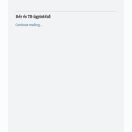
Bér és TB ügyintéző
“Bér és TB ügyintéző”
Continue reading
…