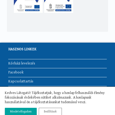
HASZNOS LINKEK
Kórházi levelezés
Facebook
Kapcsolattartás
Akadálymentesítési nyilatkozat
Kedves Látogató! Tájékoztatjuk, hogy a honlap felhasználói élmény
fokozásának érdekében sütiket alkalmazunk. A honlapunk
használatával ön a tájékoztatásunkat tudomásul veszi.
Rendelési idők
Osztályok
Mindet elfogadom
Beállítások
More