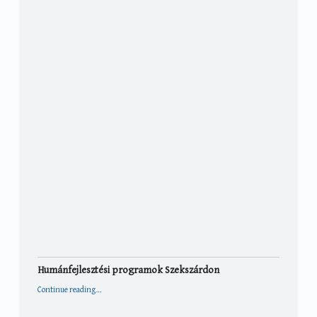
Humánfejlesztési programok Szekszárdon
“Humánfejlesztési programok Szekszárdon”
Continue reading
…