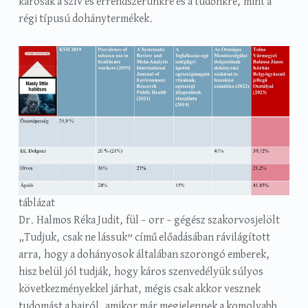
károsak a szív és érrendszerünkre és a tüdőnkre, mint a
régi típusú dohánytermékek.
táblázat
Dr. Halmos Réka Judit, fül – orr – gégész szakorvosjelölt
„Tudjuk, csak ne lássuk” című előadásában rávilágított
arra, hogy a dohányosok általában szorongó emberek,
hisz belül jól tudják, hogy káros szenvedélyük súlyos
következményekkel járhat, mégis csak akkor vesznek
tudomást a bajról, amikor már megjelennek a komolyabb