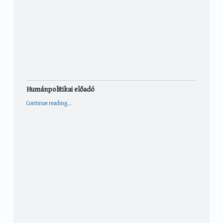
Humánpolitikai előadó
“Humánpolitikai előadó”
Continue reading
…