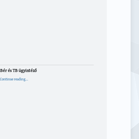
Bér és TB ügyintéző
“Bér és TB ügyintéző”
Continue reading
…