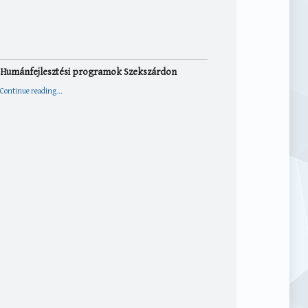
Humánfejlesztési programok Szekszárdon
“Humánfejlesztési programok Szekszárdon”
Continue reading
…