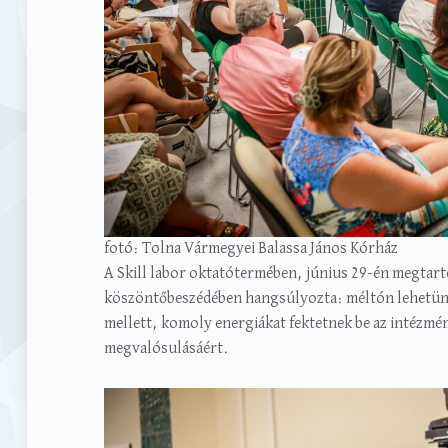
fotó: Tolna Vármegyei Balassa János Kórház
A Skill labor oktatótermében, június 29-én megtart
köszöntőbeszédében hangsúlyozta: méltón lehetünk
mellett, komoly energiákat fektetnek be az intézmé
megvalósulásáért.