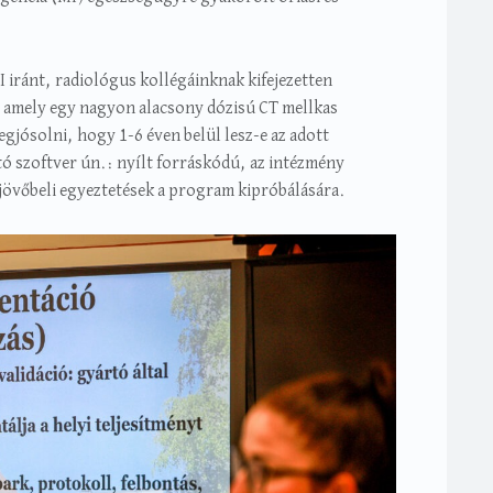
iránt, radiológus kollégáinknak kifejezetten
r, amely egy nagyon alacsony dózisú CT mellkas
jósolni, hogy 1-6 éven belül lesz-e az adott
ó szoftver ún.: nyílt forráskódú, az intézmény
övőbeli egyeztetések a program kipróbálására.