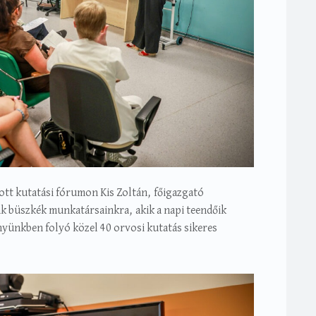
ott kutatási fórumon Kis Zoltán, főigazgató
 büszkék munkatársainkra, akik a napi teendőik
nyünkben folyó közel 40 orvosi kutatás sikeres