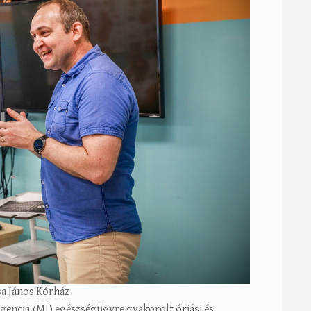
sa János Kórház
igencia (MI) egészségügyre gyakorolt óriási és