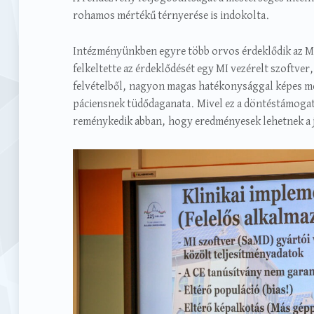
rohamos mértékű térnyerése is indokolta.
Intézményünkben egyre több orvos érdeklődik az MI 
felkeltette az érdeklődését egy MI vezérelt szoftve
felvételből, nagyon magas hatékonysággal képes meg
páciensnek tüdődaganata. Mivel ez a döntéstámogat
reménykedik abban, hogy eredményesek lehetnek a j