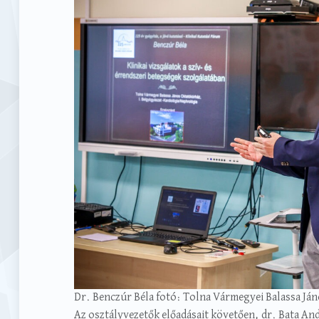
Dr. Benczúr Béla fotó: Tolna Vármegyei Balassa Já
Az osztályvezetők előadásait követően, dr. Bata An