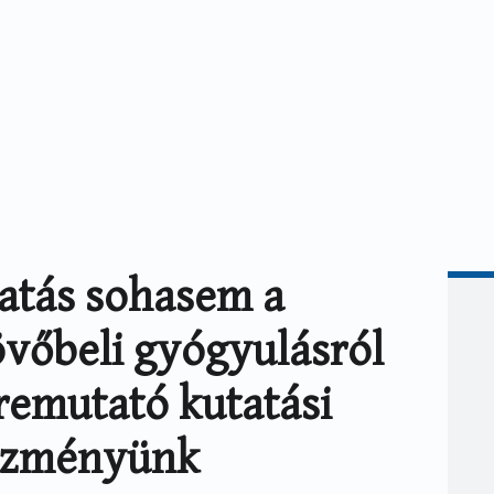
tatás sohasem a
jövőbeli gyógyulásról
őremutató kutatási
tézményünk