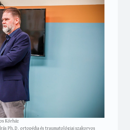
nos Kórház
drás Ph.D. ortopédia és traumatológiai szakorvos